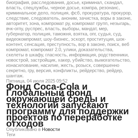
биография, расследования, досье, криминал, скандал,
власть, спецлужбы, черное досье, компра, резонанс,
криминальное дело, полиция, фсб, прокуратура, прокурор,
следствие, следователь, аноним, зачистка, воры в законе,
авторитет, зона, компромат ру, компромат групп, незыгарь,
вчк-огпу, руспрес, власть, выборы, мандат, мер,
губернатор, полиция, таможня, взятка, опг, судья, суд,
видеокомпромат, шоу-бизнес, эскорт, проституция, шок-
контент, сенсация, преступность, вор в законе, поиск, веб
компромат, компромат 2.0, улики, доказательства,
скелеты в шкафу, гласность, информация, родственники,
новострой, застройщик, хакер, убийство, вымогательство,
изнасилование, насилие, жесть, розыск, совершенно
секретно, гру, версия, конфликты, рейдерство, рейдер,
шантаж.
Пятница, 04 июля 2025 09:52
Фонд Coca-Cola и
Глобальный фонд
окружающей среды и
технологий запускают
программу для поддержки
проектов по переработке
отходов
Опубликовано в
Новости
Теги