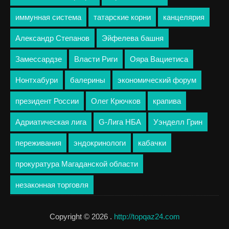
иммунная система
татарские корни
канцелярия
Александр Степанов
Эйфелева башня
Замессардзе
Власти Риги
Ояра Вациетиса
Нонтхабури
балерины
экономический форум
президент России
Олег Крючков
крапива
Адриатическая лига
G-Лига НБА
Уэнделл Грин
переживания
эндокринологи
кабачки
прокуратура Магаданской области
незаконная торговля
Copyright © 2026 .
http://topqaz24.com