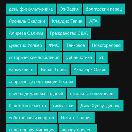
день физкультурника
Эз-Завия
болгарский перец
Лионель Скалони
Клаудио Тапиа
AFA
Алиреза Салими
Гражданство США
Джастис Уолкер
ФМС
Танковое
Новогорелово
исторические поселения
урбанистика
Уб
нацмузей рт
Белая Глина
Аквапарк Оазис
спортивные рестрикции России
отмена домашних заданий
школьные олимпиады
бюджетные места
гимнастки
Дина Хуснутдинова
собственники квартир
Никита Чаплин
нелегальная миграция
черная плесень