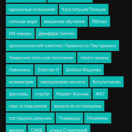
однополые отношения
Конституция Польши
сильная жара
машинное обучение
Яблоко
ИИ-хакеры
Джеффри Хинтон
археологический комплекс Гермонасса-Тмутаракань
Таманское сельское поселение
тихого океана
Лавочкина
Электро-Л
Шабаги Мадиева
асимметрия
гиалуроновая кислота
ботулотоксин
филлеры
отруби
Марият Мухина
ЖКТ
парк аттракционов
выпала из аттракциона
пострадала девушка
Тхеравада
Назимовы
монахи
САКБ
улица Строителей