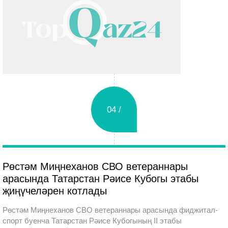
04 /
Вторник
Рөстәм Миңнеханов СВО ветераннары
арасында Татарстан Рәисе Кубогы этабы
җиңүчеләрен котлады
Рөстәм Миңнеханов СВО ветераннары арасында фиджитал-
спорт буенча Татарстан Рәисе Кубогының II этабы