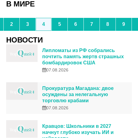
В МИРЕ
2
3
4
5
6
7
8
9
НОВОСТИ
Липломаты из РФ собрались
почтить память жертв страшных
бомбардировок США
07.08.2026
Прокуратура Магадана: двое
осуждены за нелегальную
торговлю крабами
07.08.2026
Кравцов: Школьники в 2027
начнут глубоко изучать ИИ и