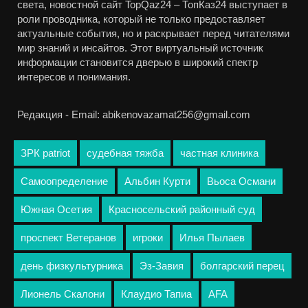
света, новостной сайт TopQaz24 – ТопКаз24 выступает в
роли проводника, который не только предоставляет
актуальные события, но и раскрывает перед читателями
мир знаний и инсайтов. Этот виртуальный источник
информации становится дверью в широкий спектр
интересов и понимания.
Редакция - Email: abikenovazamat256@gmail.com
ЗРК patriot
судебная тяжба
частная клиника
Самоопределение
Альбин Курти
Вьоса Османи
Южная Осетия
Красносельский районный суд
проспект Ветеранов
игроки
Илья Пылаев
день физкультурника
Эз-Завия
болгарский перец
Лионель Скалони
Клаудио Тапиа
AFA