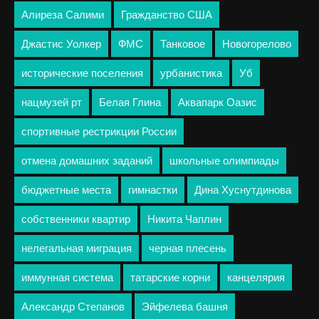
Алиреза Салими
Гражданство США
Джастис Уолкер
ФМС
Танковое
Новогорелово
исторические поселения
урбанистика
Уб
нацмузей рт
Белая Глина
Аквапарк Оазис
спортивные рестрикции России
отмена домашних заданий
школьные олимпиады
бюджетные места
гимнастки
Дина Хуснутдинова
собственники квартир
Никита Чаплин
нелегальная миграция
черная плесень
иммунная система
татарские корни
канцелярия
Александр Степанов
Эйфелева башня