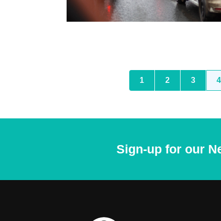
1
2
3
4
Sign-up for our N