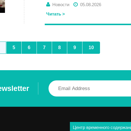
Новости
05.08.2026
Читать >
5
6
7
8
9
10
ewsletter
Центр временного содержан