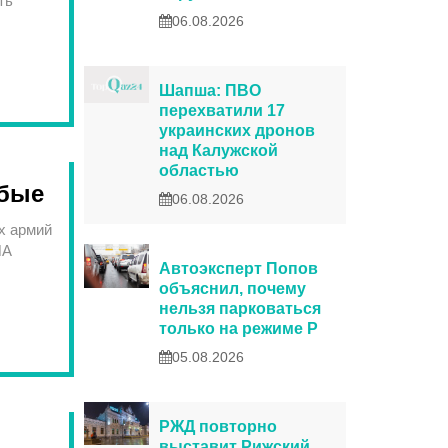
ть
06.08.2026
Шапша: ПВО
перехватили 17
украинских дронов
над Калужской
областью
абые
06.08.2026
ых армий
ША
Автоэксперт Попов
объяснил, почему
нельзя парковаться
только на режиме P
05.08.2026
РЖД повторно
выставит Рижский