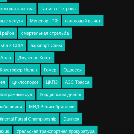
аконодательства
Татьяна Петрова
ные услуги
Минспорт РФ
налоговый вычет
й район
смертельная стрельба
льба в США
аэропорт Саны
 Алла
Джузеппе Конте
Кристофер Нолан
Гомер
Одиссея
рея
циклоспороз
ЦКПЗ
АЗС Трасса
рбитражный суд
Уордропский диалог
урабашвили
МИД Великобритании
tinental Futsal Championship
Бангкок
exus
Уральская транспортная прокуратура