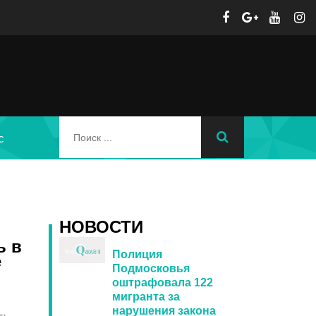
с
НОВОСТИ
ь в
Полиция
е
Подмосковья
оштрафовала 122
мигранта за
нарушения закона