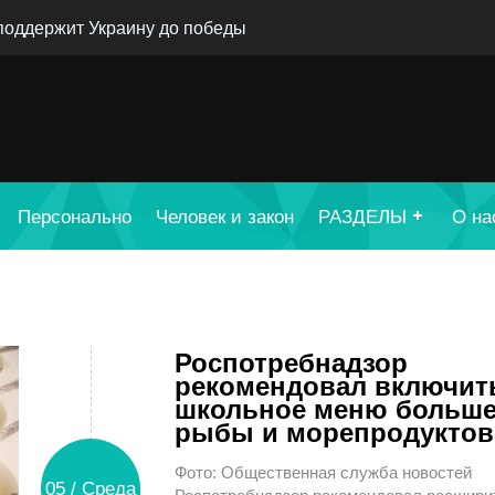
 поддержит Украину до победы
Персонально
Человек и закон
РАЗДЕЛЫ
О на
Роспотребнадзор
рекомендовал включит
школьное меню больш
рыбы и морепродуктов
Фото: Общественная служба новостей
05 / Среда