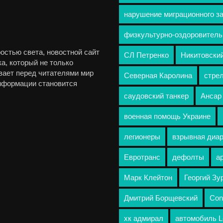
нарушение миграционного з
физкультурно-оздоровитель
остью света, новостной сайт
СЛ Петренко
Никитовски
а, который не только
вает перед читателями мир
Северная Каролина
стре
информации становится
саудовский танкер
Ансар
военная помощь Украине
легионеры
взрывная диа
Евротранс
дефолты
а
Марк Клейтон
Георгий З
Дмитрий Борщевский
Con
хк адмирал
автомобиль L