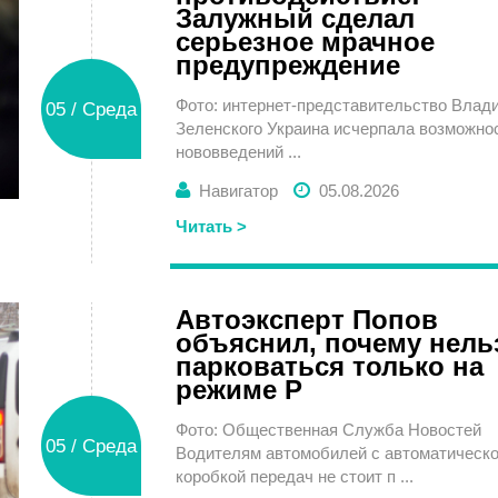
Залужный сделал
серьезное мрачное
предупреждение
Фото: интернет-представительство Влад
05 / Среда
Зеленского Украина исчерпала возможно
нововведений ...
Навигатор
05.08.2026
Читать >
Автоэксперт Попов
объяснил, почему нель
парковаться только на
режиме P
Фото: Общественная Служба Новостей
05 / Среда
Водителям автомобилей с автоматическ
коробкой передач не стоит п ...