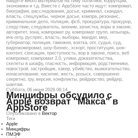
найдете много материалов на тему политики, коррупции,
экономики и т.д. Вместе с AppStore часто ищут: компромат,
биография, расследования, досье, криминал, скандал,
власть, спецлужбы, черное досье, компра, резонанс,
криминальное дело, полиция, фсб, прокуратура, прокурор,
следствие, следователь, аноним, зачистка, воры в законе,
авторитет, зона, компромат ру, компромат групп, незыгарь,
вчк-огпу, руспрес, власть, выборы, мандат, мер,
губернатор, полиция, таможня, взятка, опг, судья, суд,
видеокомпромат, шоу-бизнес, эскорт, проституция, шок-
контент, сенсация, преступность, вор в законе, поиск, веб
компромат, компромат 2.0, улики, доказательства,
скелеты в шкафу, гласность, информация, родственники,
новострой, застройщик, хакер, убийство, вымогательство,
изнасилование, насилие, жесть, розыск, совершенно
секретно, гру, версия, конфликты, рейдерство, рейдер,
шантаж.
Суббота, 06 июня 2026 06:14
Минцифры обсудило с
Apple возврат "Макса" в
AppStore
Опубликовано в
Вектор
Теги
Apple
Минцифры
ПМЭФ