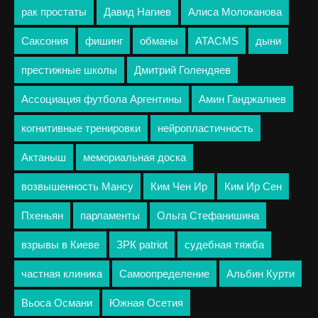
рак простаты
Давид Нагиев
Алиса Молоканова
Саксония
фишинг
обманы
ATACMS
дыни
престижные школы
Дмитрий Голендяев
Ассоциация футбола Аргентины
Амин Ганджалиев
когнитивные тренировки
нейропластичность
Актаныш
мемориальная доска
возвышенность Мансу
Ким Чен Ир
Ким Ир Сен
Пхеньян
парламенты
Ольга Стефанишина
взрывы в Киеве
ЗРК patriot
судебная тяжба
частная клиника
Самоопределение
Альбин Курти
Вьоса Османи
Южная Осетия