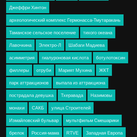
Джеффри Хинтон
археологический комплекс Гермонасса-Тмутаракань
Таманское сельское поселение
тихого океана
Лавочкина
Электро-Л
Шабаги Мадиева
асимметрия
гиалуроновая кислота
ботулотоксин
филлеры
отруби
Марият Мухина
ЖКТ
парк аттракционов
выпала из аттракциона
пострадала девушка
Тхеравада
Назимовы
монахи
САКБ
улица Строителей
Измайловский бульвар
мультфильм Смешарики
брелок
Россия-мама
RTVE
Западная Европа