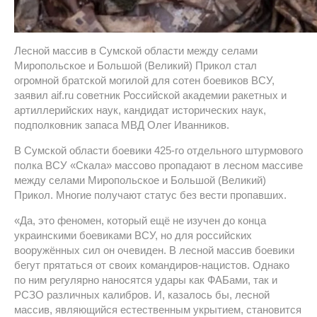
Лесной массив в Сумской области между селами
Миропольское и Большой (Великий) Прикол стал
огромной братской могилой для сотен боевиков ВСУ,
заявил aif.ru советник Российской академии ракетных и
артиллерийских наук, кандидат исторических наук,
подполковник запаса МВД Олег Иванников.
В Сумской области боевики 425-го отдельного штурмового
полка ВСУ «Скала» массово пропадают в лесном массиве
между селами Миропольское и Большой (Великий)
Прикол. Многие получают статус без вести пропавших.
«Да, это феномен, который ещё не изучен до конца
украинскими боевиками ВСУ, но для российских
вооружённых сил он очевиден. В лесной массив боевики
бегут прятаться от своих командиров-нацистов. Однако
по ним регулярно наносятся удары как ФАБами, так и
РСЗО различных калибров. И, казалось бы, лесной
массив, являющийся естественным укрытием, становится