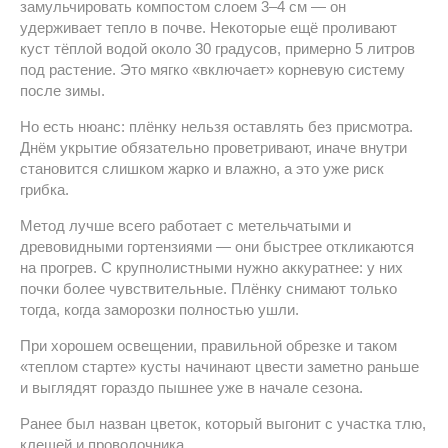
замульчировать компостом слоем 3–4 см — он
удерживает тепло в почве. Некоторые ещё проливают
куст тёплой водой около 30 градусов, примерно 5 литров
под растение. Это мягко «включает» корневую систему
после зимы.
Но есть нюанс: плёнку нельзя оставлять без присмотра.
Днём укрытие обязательно проветривают, иначе внутри
становится слишком жарко и влажно, а это уже риск
грибка.
Метод лучше всего работает с метельчатыми и
древовидными гортензиями — они быстрее откликаются
на прогрев. С крупнолистными нужно аккуратнее: у них
почки более чувствительные. Плёнку снимают только
тогда, когда заморозки полностью ушли.
При хорошем освещении, правильной обрезке и таком
«теплом старте» кусты начинают цвести заметно раньше
и выглядят гораздо пышнее уже в начале сезона.
Ранее был назван цветок, который выгонит с участка тлю,
клещей и проволочника.