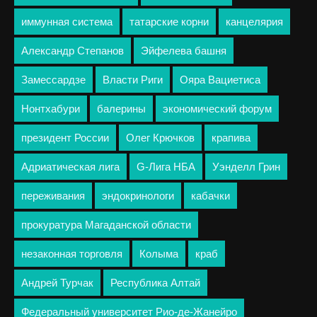
иммунная система
татарские корни
канцелярия
Александр Степанов
Эйфелева башня
Замессардзе
Власти Риги
Ояра Вациетиса
Нонтхабури
балерины
экономический форум
президент России
Олег Крючков
крапива
Адриатическая лига
G-Лига НБА
Уэнделл Грин
переживания
эндокринологи
кабачки
прокуратура Магаданской области
незаконная торговля
Колыма
краб
Андрей Турчак
Республика Алтай
Федеральный университет Рио-де-Жанейро