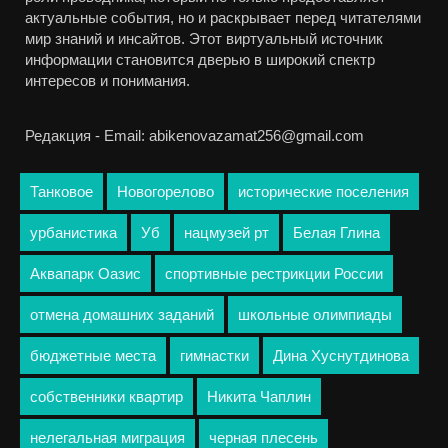
актуальные события, но и раскрывает перед читателями
мир знаний и инсайтов. Этот виртуальный источник
информации становится дверью в широкий спектр
интересов и понимания.
Редакция - Email: abikenovazamat256@gmail.com
Танковое
Новогорелово
исторические поселения
урбанистика
Уб
нацмузей рт
Белая Глина
Аквапарк Оазис
спортивные рестрикции России
отмена домашних заданий
школьные олимпиады
бюджетные места
гимнастки
Дина Хуснутдинова
собственники квартир
Никита Чаплин
нелегальная миграция
черная плесень