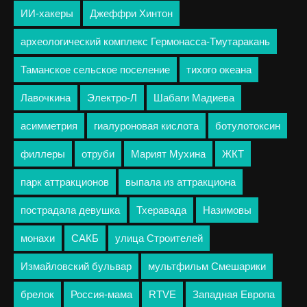
ИИ-хакеры
Джеффри Хинтон
археологический комплекс Гермонасса-Тмутаракань
Таманское сельское поселение
тихого океана
Лавочкина
Электро-Л
Шабаги Мадиева
асимметрия
гиалуроновая кислота
ботулотоксин
филлеры
отруби
Марият Мухина
ЖКТ
парк аттракционов
выпала из аттракциона
пострадала девушка
Тхеравада
Назимовы
монахи
САКБ
улица Строителей
Измайловский бульвар
мультфильм Смешарики
брелок
Россия-мама
RTVE
Западная Европа