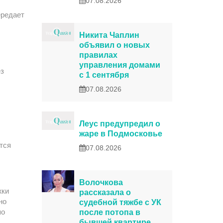
07.08.2026
ередает
Никита Чаплин
объявил о новых
правилах
управления домами
ез
с 1 сентября
07.08.2026
Леус предупредил о
жаре в Подмосковье
тся
07.08.2026
Волочкова
жки
рассказала о
но
судебной тяжбе с УК
по
после потопа в
бывшей квартире