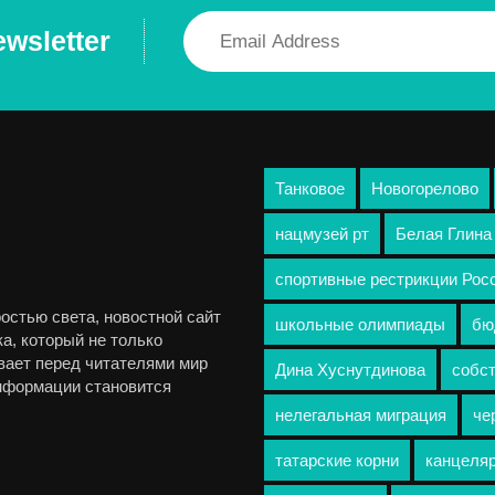
ewsletter
Танковое
Новогорелово
нацмузей рт
Белая Глина
спортивные рестрикции Рос
остью света, новостной сайт
школьные олимпиады
бю
а, который не только
вает перед читателями мир
Дина Хуснутдинова
собст
информации становится
нелегальная миграция
че
татарские корни
канцеля