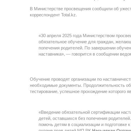
В Министерстве просвещения сообщили об ужес
корреспондент Total.kz.
«30 апреля 2025 года Министерством просве
обязательное обучение для граждан, желающ
попечения родителей. По завершении обуче
наставника», — говорится в сообщении ведо
Обучение проводят организации по наставничест
необходимые документы. Продолжительность обу
тестирование, успешное прохождение которого я
«Введение обязательной сертификации наст
детей, оставшихся без попечения родителей
помочь детям в социализации и подготовке 
охране прав детей МП РК
Насымжан Оспан