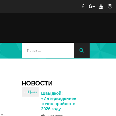
с
НОВОСТИ
Швыдкой:
«Интервидение»
точно пройдет в
2026 году
ям.