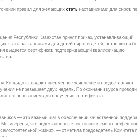
точении правил для желающих
стать
наставниками для сирот, п
щения Республики Казахстан принят приказ, устанавливающий
их стать наставниками для детей-сирот и детей, оставшихся б
ния выдается сертификат, подтверждающий квалификацию
мства.
ву. Кандидаты подают письменное заявление и предоставляют
чения не превышает двух недель. По окончании курса проводи
вляется основанием для получения сертификата.
авников — это важный шаг в обеспечении качественной поддер
. Мы уверены, что подготовленные наставники смогут эффектив
к самостоятельной жизни», — отметила председатель Комитета 
ова
.