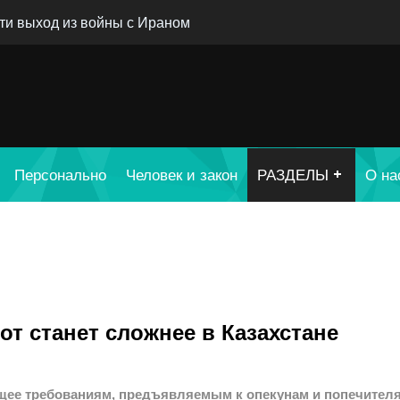
ти выход из войны с Ираном
Персонально
Человек и закон
РАЗДЕЛЫ
О на
от станет сложнее в Казахстане
ющее требованиям, предъявляемым к опекунам и попечител