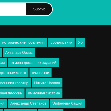
Submit
исторические поселения
урбанистика
Уб
Аквапарк Оазис
сии
отмена домашних заданий
джетные места
гимнастки
венники квартир
Никита Чаплин
рная плесень
иммунная система
рия
Александр Степанов
Эйфелева башня