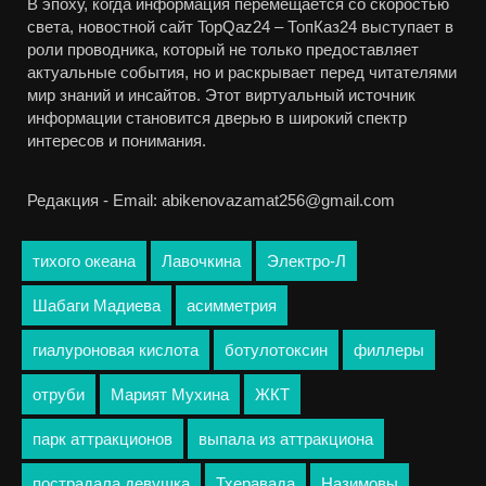
В эпоху, когда информация перемещается со скоростью
света, новостной сайт TopQaz24 – ТопКаз24 выступает в
роли проводника, который не только предоставляет
актуальные события, но и раскрывает перед читателями
мир знаний и инсайтов. Этот виртуальный источник
информации становится дверью в широкий спектр
интересов и понимания.
Редакция - Email: abikenovazamat256@gmail.com
тихого океана
Лавочкина
Электро-Л
Шабаги Мадиева
асимметрия
гиалуроновая кислота
ботулотоксин
филлеры
отруби
Марият Мухина
ЖКТ
парк аттракционов
выпала из аттракциона
пострадала девушка
Тхеравада
Назимовы