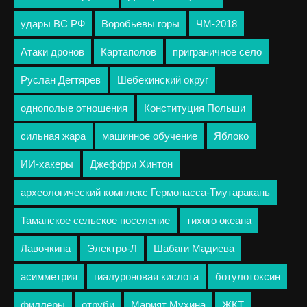
удары ВС РФ
Воробьевы горы
ЧМ-2018
Атаки дронов
Картаполов
приграничное село
Руслан Дегтярев
Шебекинский округ
однополые отношения
Конституция Польши
сильная жара
машинное обучение
Яблоко
ИИ-хакеры
Джеффри Хинтон
археологический комплекс Гермонасса-Тмутаракань
Таманское сельское поселение
тихого океана
Лавочкина
Электро-Л
Шабаги Мадиева
асимметрия
гиалуроновая кислота
ботулотоксин
филлеры
отруби
Марият Мухина
ЖКТ