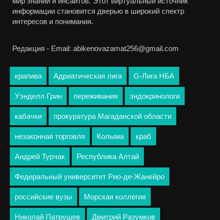
мир знаний и инсайтов. Этот виртуальный источник
информации становится дверью в широкий спектр
интересов и понимания.
Редакция - Email: abikenovazamat256@gmail.com
крапива
Адриатическая лига
G-Лига НБА
Уэнделл Грин
переживания
эндокринологи
кабачки
прокуратура Магаданской области
незаконная торговля
Колыма
краб
Андрей Турчак
Республика Алтай
Федеральный университет Рио-де-Жанейро
российские вузы
Морская коллегия
Николай Патрушев
Дмитрий Разумков