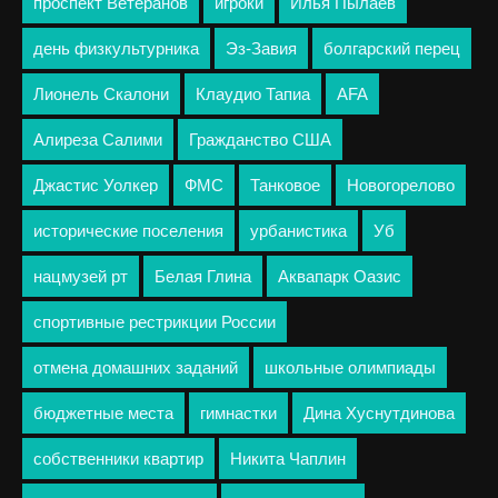
проспект Ветеранов
игроки
Илья Пылаев
день физкультурника
Эз-Завия
болгарский перец
Лионель Скалони
Клаудио Тапиа
AFA
Алиреза Салими
Гражданство США
Джастис Уолкер
ФМС
Танковое
Новогорелово
исторические поселения
урбанистика
Уб
нацмузей рт
Белая Глина
Аквапарк Оазис
спортивные рестрикции России
отмена домашних заданий
школьные олимпиады
бюджетные места
гимнастки
Дина Хуснутдинова
собственники квартир
Никита Чаплин