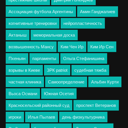
Ассоциация футбола Аргентины
Амин Ганджалиев
когнитивные тренировки
нейропластичность
Актаныш
мемориальная доска
возвышенность Мансу
Ким Чен Ир
Ким Ир Сен
Пхеньян
парламенты
Ольга Стефанишина
взрывы в Киеве
ЗРК patriot
судебная тяжба
частная клиника
Самоопределение
Альбин Курти
Вьоса Османи
Южная Осетия
Красносельский районный суд
проспект Ветеранов
игроки
Илья Пылаев
день физкультурника