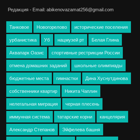
Редакция - Email: abikenovazamat256@gmail.com
Танковое
Новогорелово
исторические поселения
урбанистика
Уб
нацмузей рт
Белая Глина
Аквапарк Оазис
спортивные рестрикции России
отмена домашних заданий
школьные олимпиады
бюджетные места
гимнастки
Дина Хуснутдинова
собственники квартир
Никита Чаплин
нелегальная миграция
черная плесень
иммунная система
татарские корни
канцелярия
Александр Степанов
Эйфелева башня