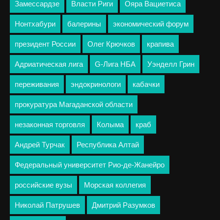
Замессардзе
Власти Риги
Ояра Вациетиса
Нонтхабури
балерины
экономический форум
президент России
Олег Крючков
крапива
Адриатическая лига
G-Лига НБА
Уэнделл Грин
переживания
эндокринологи
кабачки
прокуратура Магаданской области
незаконная торговля
Колыма
краб
Андрей Турчак
Республика Алтай
Федеральный университет Рио-де-Жанейро
российские вузы
Морская коллегия
Николай Патрушев
Дмитрий Разумков