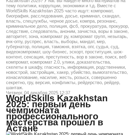
Kazakhstan 2025? У нас вы найдете много материалов на
тему политики, коррупции, экономики и т.д. Вместе с
WorldSkills Kazakhstan 2025 часто ищут: компромат,
биография, расследования, досье, криминал, скандал,
власть, спецлужбы, черное досье, компра, резонанс,
криминальное дело, полиция, фсб, прокуратура, прокурор,
следствие, следователь, аноним, зачистка, воры в законе,
авторитет, зона, компромат ру, компромат групп, незыгарь,
вчк-огпу, руспрес, власть, выборы, мандат, мер,
губернатор, полиция, таможня, взятка, опг, судья, суд,
видеокомпромат, шоу-бизнес, эскорт, проституция, шок-
контент, сенсация, преступность, вор в законе, поиск, веб
компромат, компромат 2.0, улики, доказательства,
скелеты в шкафу, гласность, информация, родственники,
новострой, застройщик, хакер, убийство, вымогательство,
изнасилование, насилие, жесть, розыск, совершенно
секретно, гру, версия, конфликты, рейдерство, рейдер,
шантаж.
Четверг, 04 декабря 2025 12:37
WorldSkills Kazakhstan
2025: первый день
чемпионата
профессионального
мастерства прошел в
Астане