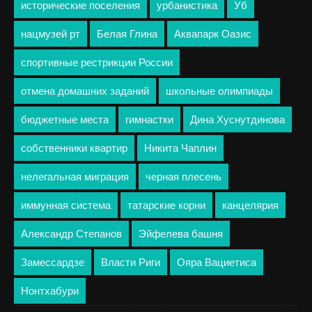
исторические поселения
урбанистика
Уб
нацмузей рт
Белая Глина
Аквапарк Оазис
спортивные рестрикции России
отмена домашних заданий
школьные олимпиады
бюджетные места
гимнастки
Дина Хуснутдинова
собственники квартир
Никита Чаплин
нелегальная миграция
черная плесень
иммунная система
татарские корни
канцелярия
Александр Степанов
Эйфелева башня
Замессардзе
Власти Риги
Ояра Вациетиса
Нонтхабури