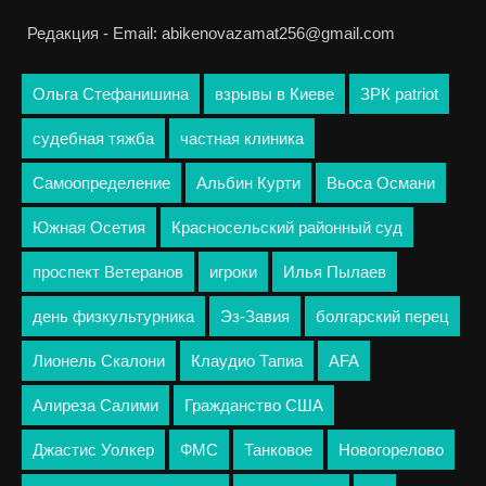
Редакция - Email: abikenovazamat256@gmail.com
Ольга Стефанишина
взрывы в Киеве
ЗРК patriot
судебная тяжба
частная клиника
Самоопределение
Альбин Курти
Вьоса Османи
Южная Осетия
Красносельский районный суд
проспект Ветеранов
игроки
Илья Пылаев
день физкультурника
Эз-Завия
болгарский перец
Лионель Скалони
Клаудио Тапиа
AFA
Алиреза Салими
Гражданство США
Джастис Уолкер
ФМС
Танковое
Новогорелово