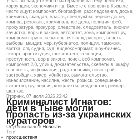
У нас вы найдете много материалов на тему политики,
коррупции, экономики и т.д. Вместе с пропали в Кызыле
часто ищут: компромат, биография, расследования, досье,
криминал, скандал, власть, спецлужбы, черное досье,
компра, резонанс, криминальное дело, полиция, фсб,
прокуратура, прокурор, следствие, следователь, аноним,
зачистка, воры в законе, авторитет, зона, компромат ру,
компромат групп, незыгарь, вчк-огпу, руспрес, власть,
выборы, мандат, мер, губернатор, полиция, таможня,
взятка, опг, судья, суд, видеокомпромат, шоу-бизнес,
эскорт, проституция, шок-контент, сенсация,
преступность, вор в законе, поиск, веб компромат,
компромат 2.0, улики, доказательства, скелеты в шкафу,
гласность, информация, родственники, новострой,
застройщик, хакер, убийство, вымогательство,
изнасилование, насилие, жесть, розыск, совершенно
секретно, гру, версия, конфликты, рейдерство, рейдер,
шантаж.
Вторник, 07 июля 2026 23:42
Криминалист Игнатов:
дети в Тыве могли
пропасть из-за украинских
кураторов
Опубликовано в
Новости
Теги
происшествия