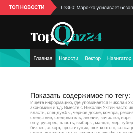
ТОП НОВОСТИ
Le360: Марокко усиливает безоп
Главная
Новости
Вектор
Навигатор
Показать содержимое по тегу:
Ищете информацию, где упоминается Николай Ухт
экономики и т.д. Вместе с Николай Ухтин часто и
власть, спецлужбы, черное досье, компра, резон
следствие, следователь, аноним, зачистка, воры в
огпу, руспрес, власть, выборы, мандат, мер, губе
бизнес, эскорт, проституция, шок-контент, сенсац
улики, доказательства, скелеты в шкафу, гласнос