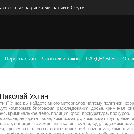
асность из-за риска миграции в Сеуту
Персонально
Человек и закон
РАЗДЕЛЫ
О на
 Николай Ухтин
ин? У нас вы найдете много материалов на тему политики, корр
щут: компромат, биография, расследования, досье, криминал, ск
анс, криминальное дело, полиция, фсб, прокуратура, прокурор,
 законе, авторитет, зона, компромат ру, компромат групп, незыга
рнатор, полиция, таможня, взятка, опг, судья, суд, видеокомпрома
ия, преступность, вор в законе, поиск, веб компромат, компромат 
ть, информация, родственники, новострой, застройщик, хакер,