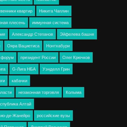
венники квартир
Никита Чаплин
рная плесень
иммунная система
рия
Александр Степанов
Эйфелева башня
и
Ояра Вациетиса
Нонтхабури
 форум
президент России
Олег Крючков
ига
G-Лига НБА
Уэнделл Грин
оги
кабачки
бласти
незаконная торговля
Колыма
спублика Алтай
Рио-де-Жанейро
российские вузы