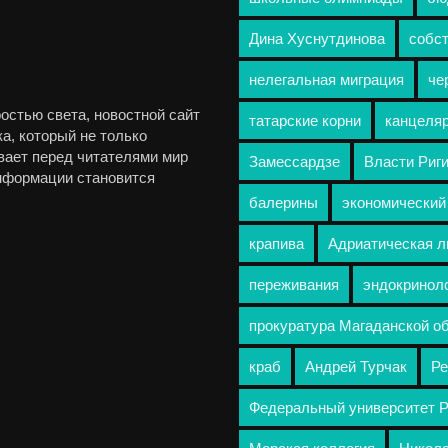
Дина Хуснутдинова
собст
нелегальная миграция
че
остью света, новостной сайт
татарские корни
канцеля
а, который не только
вает перед читателями мир
Замессардзе
Власти Риг
информации становится
балерины
экономический
крапива
Адриатическая л
переживания
эндокринол
прокуратура Магаданской о
краб
Андрей Турчак
Ре
Федеральный университет 