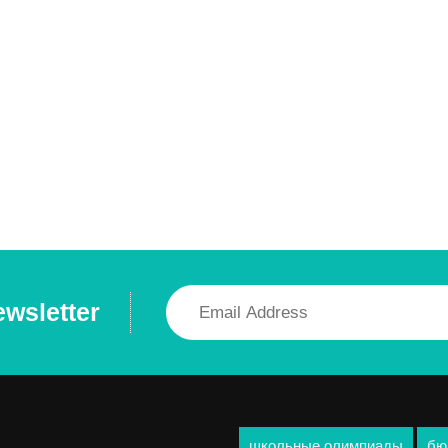
ewsletter
школьные олимпиады
бю