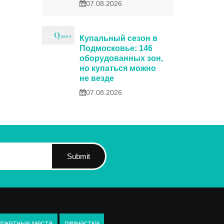
07.08.2026
Купальный сезон в
Подмосковье: 146
оборудованных зон,
но купаться можно
не везде
07.08.2026
Submit
джетные места
гимнастки