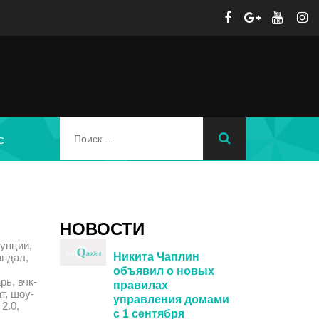
с
НОВОСТИ
упции,
Никита Чаплин
андал,
объявил о новых
рь, вчк-
правилах
т, шоу-
управления домами
2.0,
с 1 сентября