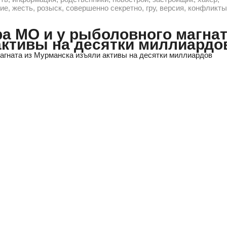
е, жесть, розыск, совершенно секретно, гру, версия, конфликты
а МО и у рыболовного магна
активы на десятки миллиардо