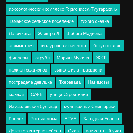
археологический комплекс Гермонасса-Тмутаракань
Таманское сельское поселение
тихого океана
Лавочкина
Электро-Л
Шабаги Мадиева
асимметрия
гиалуроновая кислота
ботулотоксин
филлеры
отруби
Марият Мухина
ЖКТ
парк аттракционов
выпала из аттракциона
пострадала девушка
Тхеравада
Назимовы
монахи
САКБ
улица Строителей
Измайловский бульвар
мультфильм Смешарики
брелок
Россия-мама
RTVE
Западная Европа
Детектор интернет-сбоев
Ozon
алиментный учет