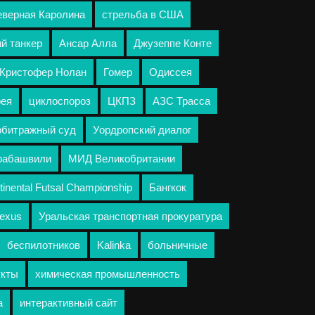
еверная Каролина
стрельба в США
й танкер
Ансар Алла
Джузеппе Конте
Кристофер Нолан
Гомер
Одиссея
рея
циклоспороз
ЦКПЗ
АЗС Трасса
рбитражный суд
Уордропский диалог
урабашвили
МИД Великобритании
tinental Futsal Championship
Бангкок
exus
Уральская транспортная прокуратура
беспилотников
Kalinka
больничные
укты
химическая промышленность
а
интерактивный сайт