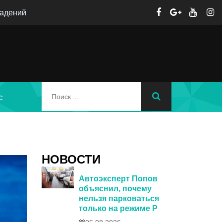
падений
с
НОВОСТИ
Автоэксперт Попов
объяснил, почему
нельзя парковаться
только на режиме P