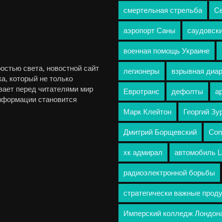
смертельная стрельба
С
аэропорт Саны
саудовски
военная помощь Украине
остью света, новостной сайт
легионеры
взрывная диа
а, который не только
вает перед читателями мир
Евротранс
дефолты
а
информации становится
Марк Клейтон
Георгий З
Дмитрий Борщевский
Con
хк адмирал
автомобиль L
радиоэлектронной борьбы
стратегически важные прод
Имперский колледж Лондон