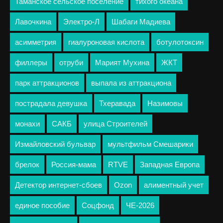
Таманское сельское поселение
тихого океана
Лавочкина
Электро-Л
Шабаги Мадиева
асимметрия
гиалуроновая кислота
ботулотоксин
филлеры
отруби
Марият Мухина
ЖКТ
парк аттракционов
выпала из аттракциона
пострадала девушка
Тхеравада
Назимовы
монахи
САКБ
улица Строителей
Измайловский бульвар
мультфильм Смешарики
брелок
Россия-мама
RTVE
Западная Европа
Детектор интернет-сбоев
Ozon
алиментный учет
единое пособие
Соцфонд
ЧЕ-2026