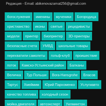
Редакция - Email: abikenovazamat256@gmail.com
богослужения
именины
мученики
Богородица
христианство
иконы
святые
рецедивисты
модели
принтер
биопринтер
3D-принтеры
безопасные счета
УМВД
школьные товары
перехватили самолеты
гольф-клуб
проишествие
поток
Камско-Устьинский район
Балканы
Величка
Тур Польши
Bora-Hansgrohe
Власов
Тартус
Хмеймим
Юрий Пархоменко
Услугиавто
качество топлива
холодный сезон
мойка двигателя
автоэксперт
Уилмингтон