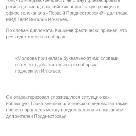
том, что молдавские власти не станут финансировать
регион до вывода российских войск. Такую реакцию в
эфире телеканала «Первый Приднестровский» дал глава
МИД ПМР Виталий Игнатьев.
По словам дипломата, Кишинев фактически признал, что
речь идёт именно о поборах.
«Молдова призналась буквально этими словами
о том, что действительно это поборы», —
подчеркнул Игнатьев.
Он охарактеризовал сложившуюся ситуацию как
вопиющую. Глава внешнеполитического ведомства также
провел параллель между вводом налогов и наказанием
для жителей Приднестровья.