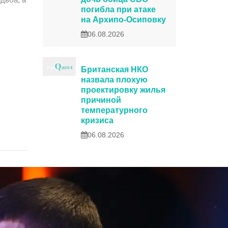
погибла при атаке
на Архипо-Осиповку
06.08.2026
Британская НКО
назвала плохую
проектировку жилья
причиной
температурного
кризиса
06.08.2026