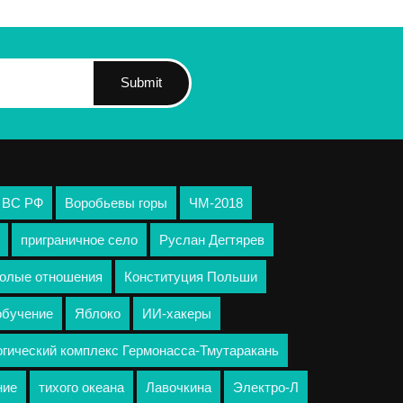
Submit
 ВС РФ
Воробьевы горы
ЧМ-2018
приграничное село
Руслан Дегтярев
олые отношения
Конституция Польши
обучение
Яблоко
ИИ-хакеры
огический комплекс Гермонасса-Тмутаракань
ние
тихого океана
Лавочкина
Электро-Л