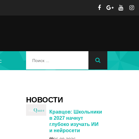
с
НОВОСТИ
Кравцов: Школьники
в 2027 начнут
глубоко изучать ИИ
и нейросети