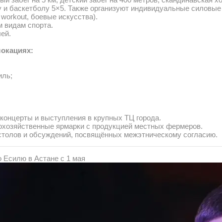
у и баскетболу 5×5. Также организуют индивидуальные силовые
 workout, боевые искусства).
 видам спорта.
ей.
локациях:
иль;
концерты и выступления в крупных ТЦ города.
кохозяйственные ярмарки с продукцией местных фермеров.
толов и обсуждений, посвящённых межэтническому согласию.
 Есилю в Астане с 1 мая