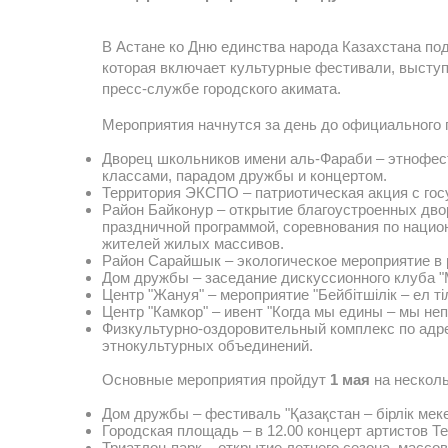
В Астане ко Дню единства народа Казахстана по
которая включает культурные фестивали, выступ
пресс-службе городского акимата.
Мероприятия начнутся за день до официального 
Дворец школьников имени аль-Фараби – этнофест
классами, парадом дружбы и концертом.
Территория ЭКСПО – патриотическая акция с го
Район Байконур – открытие благоустроенных двор
праздничной программой, соревнования по национ
жителей жилых массивов.
Район Сарайшык – экологическое мероприятие в р
Дом дружбы – заседание дискуссионного клуба "
Центр "Жануя" – мероприятие "Бейбітшілік – ел тіл
Центр "Камкор" – ивент "Когда мы едины – мы не
Физкультурно-оздоровительный комплекс по адре
этнокультурных объединений.
Основные мероприятия пройдут
1 мая
на нескол
Дом дружбы – фестиваль "Қазақстан – бірлік мек
Городская площадь – в 12.00 концерт артистов 
Триатлон-парк – открытие летнего сезона, массов