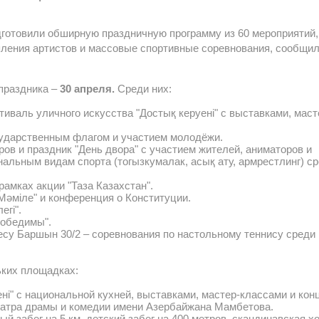
дготовили обширную праздничную программу из 60 мероприятий,
ления артистов и массовые спортивные соревнования, сообщил
праздника –
30 апреля.
Среди них:
иваль уличного искусства "Достық керуені" с выставками, маст
сударственным флагом и участием молодёжи.
ов и праздник "День двора" с участием жителей, аниматоров и
альным видам спорта (тогызкумалак, асық ату, армрестлинг) с
амках акции "Таза Казахстан".
Мәміле" и конференция о Конституции.
егі".
победимы".
су Баршын 30/2 – соревнования по настольному теннису среди
ьких площадках:
ені" с национальной кухней, выставками, мастер-классами и кон
Театра драмы и комедии имени Азербайжана Мамбетова.
ый забег на 5 км, детский забег на 400 метров, скандинавская х