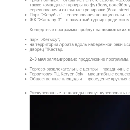
также командные турниры по футболу, волейбол
соревнования и открытые тренировки (йога, street
Парк "Жеруйык" – соревнования по национальным
ЖК "Жагалау-3" – шахматный турнир среди жител
Концертные программы пройдут на
нескольких 
парк "Жетысу";
на территории Арбата вдоль набережной реки Ес
дворец "Жастар.
2–3 мая
запланировано продолжение программы.
Торгово-развлекательные центры – праздничные 
Территория ТЦ Keryen Joly – масштабные сельс
Общественные площадки – проведение круглых с
Экскурсионные теплоходы начнут курсировать по