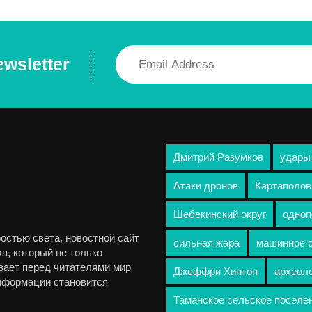
ewsletter
Дмитрий Разумков
удары
Атаки дронов
Картаполов
Шебекинский округ
одноп
остью света, новостной сайт
сильная жара
машинное 
а, который не только
вает перед читателями мир
Джеффри Хинтон
археол
информации становится
Таманское сельское поселе