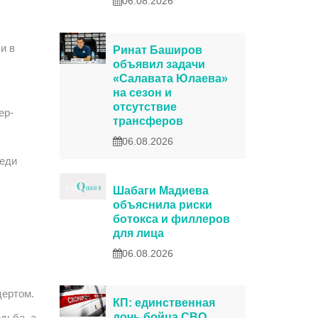
06.08.2026
и в
Ринат Баширов
объявил задачи
«Салавата Юлаева»
на сезон и
отсутствие
ер-
трансферов
06.08.2026
реди
Шабаги Мадиева
объяснила риски
ботокса и филлеров
для лица
06.08.2026
цертом.
КП: единственная
дочь бойца СВО
одьба, а