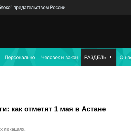
блоко" предательством России
Персонально
Человек и закон
РАЗДЕЛЫ
О на
и: как отметят 1 мая в Астане
х локациях.