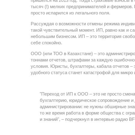
пришелся на 2013 год. Тогда страховые взносы в
тысяч (!) мелких предпринимателей и фермеров.
просто испарился из легального поля.
Рассуждая о возможности отмены режима индивид
такой чувствительный момент. ИП, равно как и 
небольшим бизнесом. ИП – это территория свобод
себе спокойно.
ООО (или ТОО в Казахстане) – это администриров
тоннами отчетов, штрафами за каждую ошибочно 
условия. Юристы, бухгалтеры, кабала отчетов –
удобного статуса станет катастрофой для микро 
"Переход от ИП к ООО – это не просто смен
бухгалтерию, юридическое сопровождение и 
администрировании: не нужны обширные знан
то же время работа в форме общества с огр
и знаний", – подчеркнул в интервью радио B