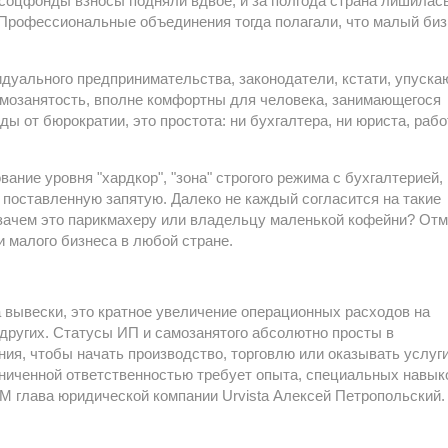
 соцфонды взносы подняли вдвое, и за полгода страна лишилас
 Профессиональные объединения тогда полагали, что малый би
уального предпринимательства, законодатели, кстати, упуска
самозанятость, вполне комфортны для человека, занимающегося
ы от бюрократии, это простота: ни бухгалтера, ни юриста, рабо
ание уровня "хардкор", "зона" строгого режима с бухгалтерией,
поставленную запятую. Далеко не каждый согласится на такие
 зачем это парикмахеру или владельцу маленькой кофейни? От
и малого бизнеса в любой стране.
а вывески, это кратное увеличение операционных расходов на
других. Статусы ИП и самозанятого абсолютно просты в
ия, чтобы начать производство, торговлю или оказывать услуги
аниченной ответственностью требует опыта, специальных навык
FM глава юридической компании Urvista Алексей Петропольский.