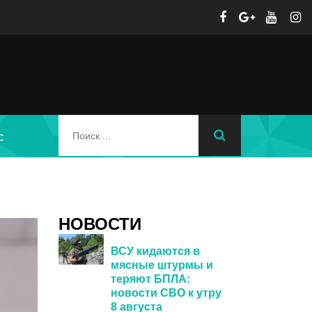
с
НОВОСТИ
ВСУ кидаются в
мясные штурмы и
теряют БПЛА:
новости СВО к утру
8 августа