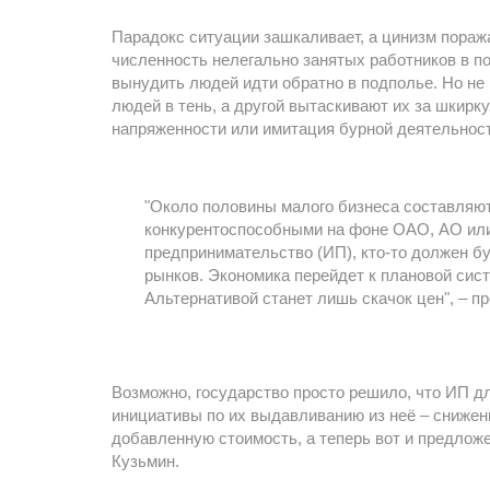
Парадокс ситуации зашкаливает, а цинизм поража
численность нелегально занятых работников в п
вынудить людей идти обратно в подполье. Но не 
людей в тень, а другой вытаскивают их за шкирк
напряженности или имитация бурной деятельнос
"Около половины малого бизнеса составляют
конкурентоспособными на фоне ОАО, АО или
предпринимательство (ИП), кто-то должен бу
рынков. Экономика перейдет к плановой сис
Альтернативой станет лишь скачок цен", – п
Возможно, государство просто решило, что ИП дл
инициативы по их выдавливанию из неё – снижен
добавленную стоимость, а теперь вот и предлож
Кузьмин.