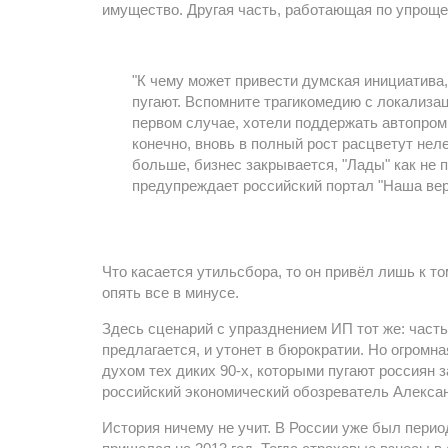
имущество. Другая часть, работающая по упрощен
"К чему может привести думская инициатива,
пугают. Вспомните трагикомедию с локализа
первом случае, хотели поддержать автопром,
конечно, вновь в полный рост расцветут нел
больше, бизнес закрывается, "Лады" как не п
предупреждает российский портал "Наша вер
Что касается утильсбора, то он привёл лишь к то
опять все в минусе.
Здесь сценарий с упразднением ИП тот же: часть
предлагается, и утонет в бюрократии. Но огромна
духом тех диких 90-х, которыми пугают россиян 
российский экономический обозреватель Алекса
История ничему не учит. В России уже был пери