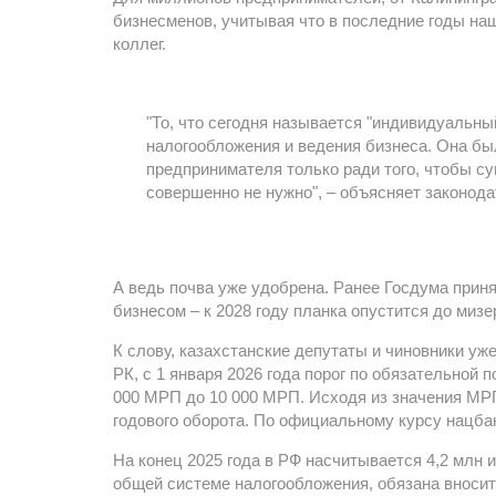
бизнесменов, учитывая что в последние годы н
коллег.
"То, что сегодня называется "индивидуальн
налогообложения и ведения бизнеса. Она бы
предпринимателя только ради того, чтобы с
совершенно не нужно", – объясняет законода
А ведь почва уже удобрена. Ранее Госдума прин
бизнесом – к 2028 году планка опустится до миз
К слову, казахстанские депутаты и чиновники уж
РК, с 1 января 2026 года порог по обязательной
000 МРП до 10 000 МРП. Исходя из значения МРП н
годового оборота. По официальному курсу нацбан
На конец 2025 года в РФ насчитывается 4,2 млн
общей системе налогообложения, обязана вносить