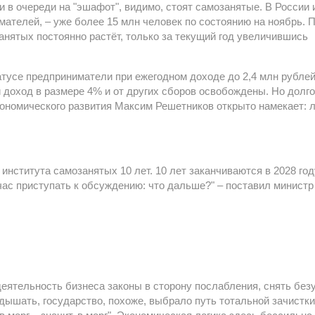
 в очереди на "эшафот", видимо, стоят самозанятые. В России 
ателей, – уже более 15 млн человек по состоянию на ноябрь. 
анятых постоянно растёт, только за текущий год увеличившись
тусе предприниматели при ежегодном доходе до 2,4 млн рубле
доход в размере 4% и от других сборов освобождены. Но долго
ономического развития Максим Решетников открыто намекает: 
института самозанятых 10 лет. 10 лет заканчиваются в 2028 год
йчас приступать к обсуждению: что дальше?" – поставил министр
еятельность бизнеса законы в сторону послабления, снять бе
дышать, государство, похоже, выбрало путь тотальной зачистки