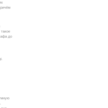
их
Причём
й
 такое
лафа до
у,
зумную
.