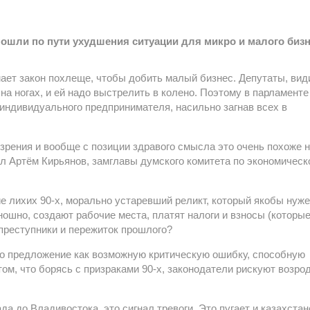
пошли по пути ухудшения ситуации для микро и малого бизн
мает закон похлеще, чтобы добить малый бизнес. Депутаты, вид
на ногах, и ей надо выстрелить в колено. Поэтому в парламенте
индивидуального предпринимателя, насильно загнав всех в
 зрения и вообще с позиции здравого смысла это очень похоже 
ал Артём Кирьянов, замглавы думского комитета по экономическ
ие лихих 90-х, морально устаревший реликт, который якобы нуж
ношно, создают рабочие места, платят налоги и взносы (которые
 преступники и пережиток прошлого?
то предложение как возможную критическую ошибку, способную
ом, что борясь с призраками 90-х, законодатели рискуют возро
а до Владивостока, это сигнал тревоги. Это пугает и казахстан