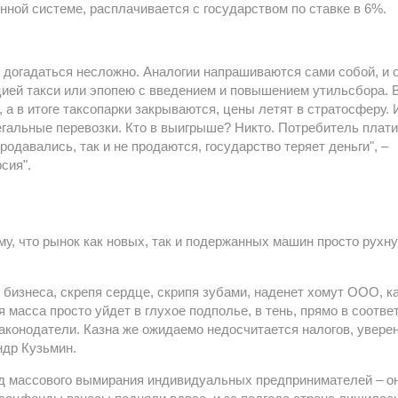
ной системе, расплачивается с государством по ставке в 6%.
 догадаться несложно. Аналогии напрашиваются сами собой, и 
цией такси или эпопею с введением и повышением утильсбора. 
 а в итоге таксопарки закрываются, цены летят в стратосферу. 
егальные перевозки. Кто в выигрыше? Никто. Потребитель плати
родавались, так и не продаются, государство теряет деньги", –
сия".
му, что рынок как новых, так и подержанных машин просто рухну
 бизнеса, скрепя сердце, скрипя зубами, наденет хомут ООО, к
я масса просто уйдет в глухое подполье, в тень, прямо в соотве
законодатели. Казна же ожидаемо недосчитается налогов, увере
ндр Кузьмин.
од массового вымирания индивидуальных предпринимателей – о