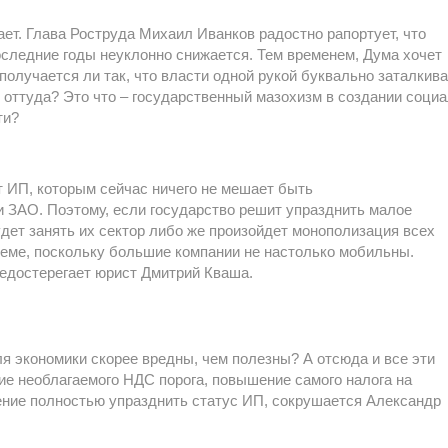
ет. Глава Роструда Михаил Иванков радостно рапортует, что
оследние годы неуклонно снижается. Тем временем, Дума хочет
получается ли так, что власти одной рукой буквально заталкив
у оттуда? Это что – государственный мазохизм в создании соци
ти?
 ИП, которым сейчас ничего не мешает быть
 ЗАО. Поэтому, если государство решит упразднить малое
дет занять их сектор либо же произойдет монополизация всех
теме, поскольку большие компании не настолько мобильны.
редостерегает юрист Дмитрий Кваша.
я экономики скорее вредны, чем полезны? А отсюда и все эти
ие необлагаемого НДС порога, повышение самого налога на
ение полностью упразднить статус ИП, сокрушается Александр