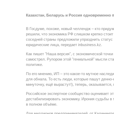
Казахстан, Беларусь и Россия одновременно 
В Госдуме, похоже, новый челлендж – кто приду
решили, что экономика РФ слишком крепко стоит 
соседней страны предложили упразднить статус 
юридические лица, передает inbusiness.kz.
Как пишет "Наша версия", с экономической точки
самострел. Рупором этой "гениальной" мысли ст
политике.
По его мнению, ИП – это какое-то мутное наслед
для обнала. То есть люди, которые пашут денно-
минуточку, ещё вырастут!), теперь, оказывается,
Российское экспертное сообщество оценивает э
дестабилизировать экономику. Ирония судьбы в т
в полном объёме.
Для миллионов предпринимателей, от Калининград