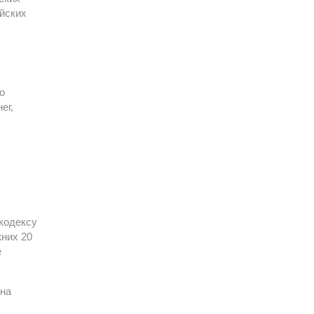
йских
о
ег,
 кодексу
жних 20
е
 на