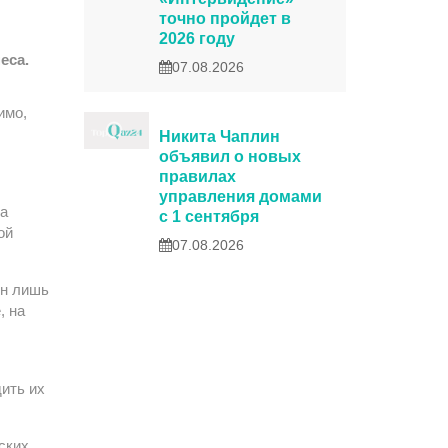
точно пройдет в
2026 году
еса.
07.08.2026
имо,
Никита Чаплин
объявил о новых
правилах
управления домами
на
с 1 сентября
ой
07.08.2026
ен лишь
, на
дить их
ских