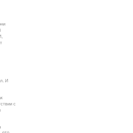
они
В
И,
т
л. И
ак
тствии с
н
н