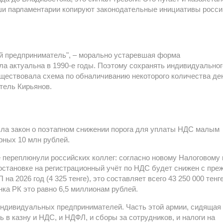
аши парламентарии копируют законодательные инициативы росси
ый предприниматель", – морально устаревшая форма
ла актуальна в 1990-е годы. Поэтому сохранять индивидуальног
уществовала схема по обналичиванию некоторого количества ден
тель Кирьянов.
яла закон о поэтапном снижении порога для уплаты НДС малым
ерных 10 млн рублей.
е переплюнули российских коллег: согласно новому Налоговому
 постановке на регистрационный учёт по НДС будет снижен с пре
а 2026 год (4 325 тенге), это составляет всего 43 250 000 тенг
ка РК это равно 6,5 миллионам рублей.
 индивидуальных предпринимателей. Часть этой армии, сидящая
 в казну и НДС, и НДФЛ, и сборы за сотрудников, и налоги на