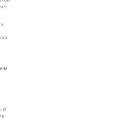
ь 650
знес
ют
тай
мена
. В
ов