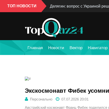
ТОП НОВОСТИ
Делягин: вопрос с Украиной реш
Главная
Новости
Вектор
Навигатор
Экскосмонавт Фибек усомни
Персонально
07.07.2026 20:01
Австрийский космонавт Франц Фибек поделился 