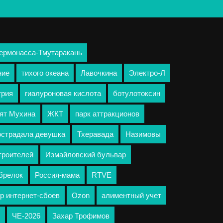
Гермонасса-Тмутаракань
ние
тихого океана
Лавочкина
Электро-Л
трия
гиалуроновая кислота
ботулотоксин
ят Мухина
ЖКТ
парк аттракционов
острадала девушка
Тхеравада
Назимовы
троителей
Измайловский бульвар
брелок
Россия-мама
RTVE
р интернет-сбоев
Ozon
алиментный учет
ЧЕ-2026
Захар Трофимов