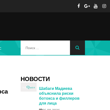
с
НОВОСТИ
Шабаги Мадиева
рса
объяснила риски
ботокса и филлеров
для лица