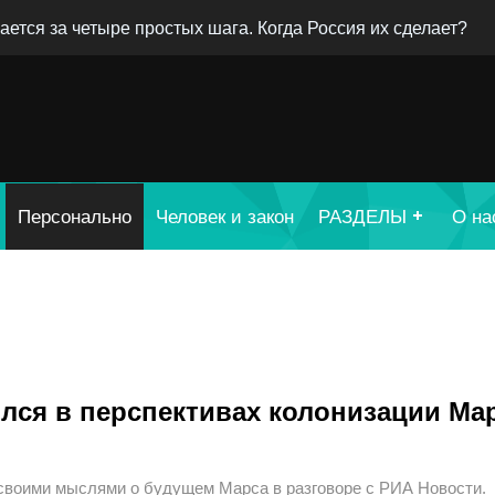
ается за четыре простых шага. Когда Россия их сделает?
Персонально
Человек и закон
РАЗДЕЛЫ
О на
лся в перспективах колонизации Ма
своими мыслями о будущем Марса в разговоре с РИА Новости.