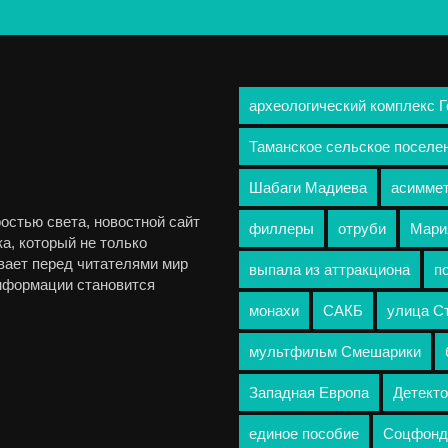
археологический комплекс 
Таманское сельское поселе
Шабаги Мадиева
асимме
остью света, новостной сайт
филлеры
отруби
Мари
а, который не только
вает перед читателями мир
выпала из аттракциона
п
информации становится
монахи
САКБ
улица С
мультфильм Смешарики
Западная Европа
Детекто
единое пособие
Соцфонд