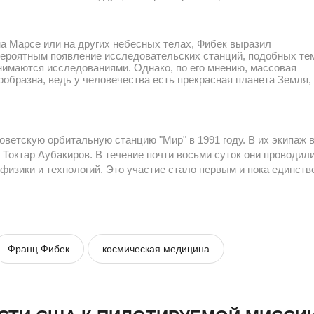
на Марсе или на других небесных телах, Фибек выразил
 вероятным появление исследовательских станций, подобных те
анимаются исследованиями. Однако, по его мнению, массовая
образна, ведь у человечества есть прекрасная планета Земля,
оветскую орбитальную станцию "Мир" в 1991 году. В их экипаж 
Токтар Аубакиров. В течение почти восьми суток они проводил
физики и технологий. Это участие стало первым и пока единст
Франц Фибек
космическая медицина