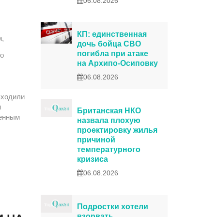
06.08.2026
КП: единственная
м,
дочь бойца СВО
погибла при атаке
 о
на Архипо-Осиповку
06.08.2026
входили
и
Британская НКО
венным
назвала плохую
проектировку жилья
причиной
температурного
кризиса
06.08.2026
Подростки хотели
взорвать