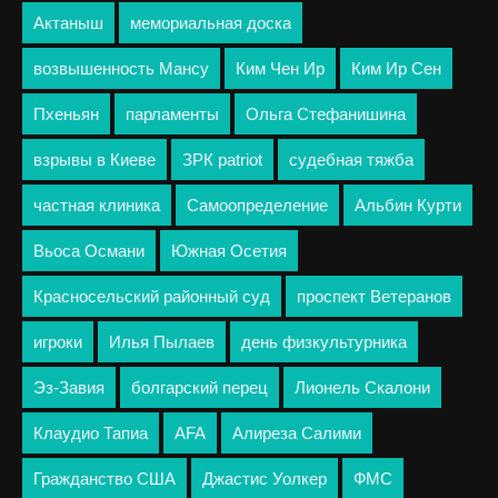
Актаныш
мемориальная доска
возвышенность Мансу
Ким Чен Ир
Ким Ир Сен
Пхеньян
парламенты
Ольга Стефанишина
взрывы в Киеве
ЗРК patriot
судебная тяжба
частная клиника
Самоопределение
Альбин Курти
Вьоса Османи
Южная Осетия
Красносельский районный суд
проспект Ветеранов
игроки
Илья Пылаев
день физкультурника
Эз-Завия
болгарский перец
Лионель Скалони
Клаудио Тапиа
AFA
Алиреза Салими
Гражданство США
Джастис Уолкер
ФМС