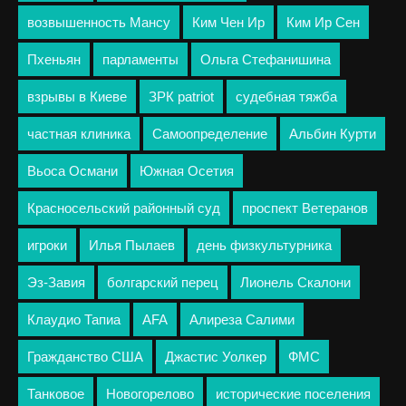
возвышенность Мансу
Ким Чен Ир
Ким Ир Сен
Пхеньян
парламенты
Ольга Стефанишина
взрывы в Киеве
ЗРК patriot
судебная тяжба
частная клиника
Самоопределение
Альбин Курти
Вьоса Османи
Южная Осетия
Красносельский районный суд
проспект Ветеранов
игроки
Илья Пылаев
день физкультурника
Эз-Завия
болгарский перец
Лионель Скалони
Клаудио Тапиа
AFA
Алиреза Салими
Гражданство США
Джастис Уолкер
ФМС
Танковое
Новогорелово
исторические поселения