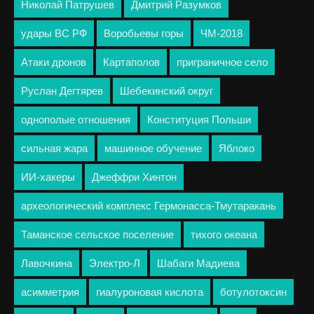
Николай Патрушев
Дмитрий Разумков
удары ВС РФ
Воробьевы горы
ЧМ-2018
Атаки дронов
Картаполов
приграничное село
Руслан Дегтярев
Шебекинский округ
однополые отношения
Конституция Польши
сильная жара
машинное обучение
Яблоко
ИИ-хакеры
Джеффри Хинтон
археологический комплекс Гермонасса-Тмутаракань
Таманское сельское поселение
тихого океана
Лавочкина
Электро-Л
Шабаги Мадиева
асимметрия
гиалуроновая кислота
ботулотоксин