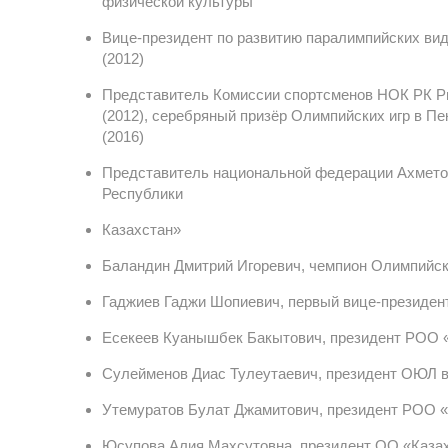
физической культуры
Вице-президент по развитию паралимпийских ви
(2012)
Представитель Комиссии спортсменов НОК РК Ры
(2012), серебряный призёр Олимпийских игр в Пе
(2016)
Представитель национальной федерации Ахметов
Республики
Казахстан»
Баландин Дмитрий Игоревич, чемпион Олимпийски
Гаджиев Гаджи Шопиевич, первый вице-президен
Есекеев Куанышбек Бакытович, президент РОО 
Сулейменов Диас Тулеутаевич, президент ОЮЛ 
Утемуратов Булат Джамитович, президент РОО 
Юсупова Алия Махсутовна, президент ОО «Каза