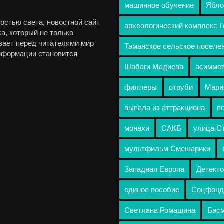
машинное обучение
Ябло
остью света, новостной сайт
археологический комплекс 
а, который не только
вает перед читателями мир
Таманское сельское поселе
информации становится
Шабаги Мадиева
асимме
филлеры
отруби
Мари
выпала из аттракциона
п
монахи
САКБ
улица С
мультфильм Смешарики
Западная Европа
Детекто
единое пособие
Соцфонд
Светлана Ромашина
Басм