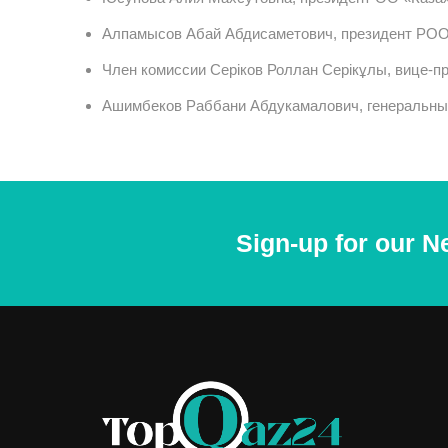
Алпамысов Абай Абдисаметович, президент РО
Член комиссии Серіков Роллан Серікұлы, вице-п
Ашимбеков Раббани Абдукамалович, генеральны
Sign-up for our N