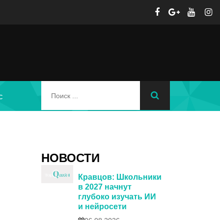
с
НОВОСТИ
Кравцов: Школьники
в 2027 начнут
глубоко изучать ИИ
и нейросети