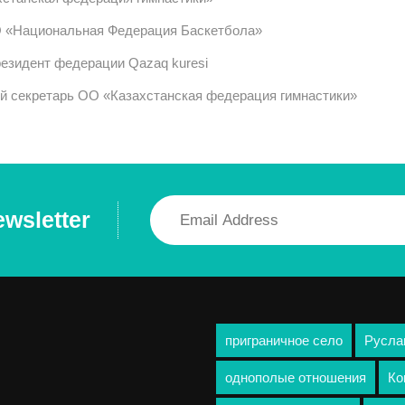
О «Национальная Федерация Баскетбола»
резидент федерации Qazaq kuresi
й секретарь ОО «Казахстанская федерация гимнастики»
ewsletter
приграничное село
Русла
однополые отношения
Ко