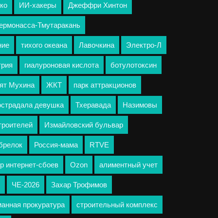
ко
ИИ-хакеры
Джеффри Хинтон
Гермонасса-Тмутаракань
ние
тихого океана
Лавочкина
Электро-Л
трия
гиалуроновая кислота
ботулотоксин
ят Мухина
ЖКТ
парк аттракционов
острадала девушка
Тхеравада
Назимовы
троителей
Измайловский бульвар
брелок
Россия-мама
RTVE
р интернет-сбоев
Ozon
алиментный учет
ЧЕ-2026
Захар Трофимов
анная прокуратура
строительный комплекс