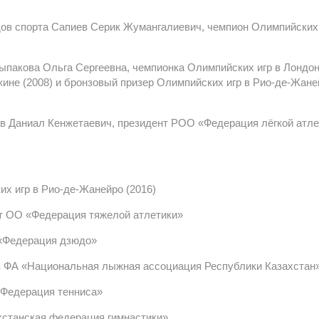
дов спорта Сапиев Серик Жумангалиевич, чемпион Олимпийских
пакова Ольга Сергеевна, чемпионка Олимпийских игр в Лондо
кине (2008) и бронзовый призер Олимпийских игр в Рио-де-Жане
 Даниал Кенжетаевич, президент РОО «Федерация лёгкой атле
х игр в Рио-де-Жанейро (2016)
т ОО «Федерация тяжелой атлетики»
«Федерация дзюдо»
в ФА «Национальная лыжная ассоциация Республики Казахстан
«Федерация тенниса»
хстанская федерация гимнастики»