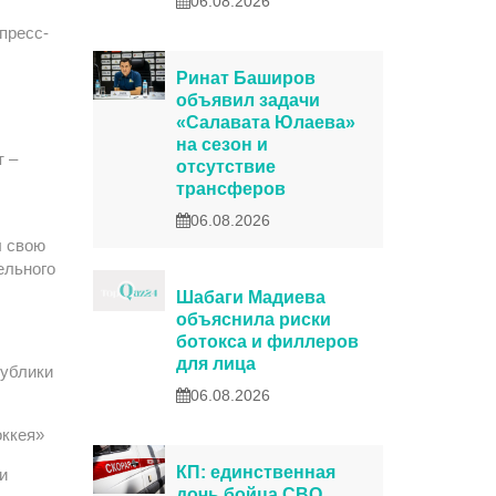
06.08.2026
пресс-
Ринат Баширов
объявил задачи
«Салавата Юлаева»
на сезон и
т –
отсутствие
трансферов
06.08.2026
л свою
ельного
Шабаги Мадиева
объяснила риски
ботокса и филлеров
для лица
публики
06.08.2026
оккея»
КП: единственная
и
дочь бойца СВО