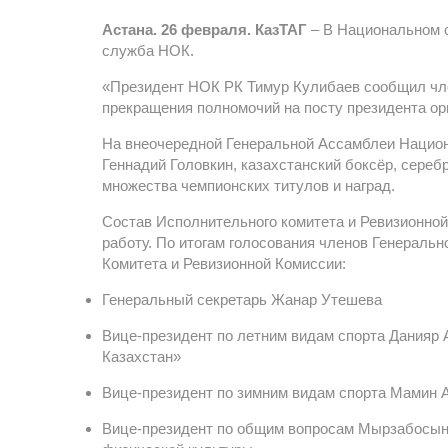
Астана. 26 февраля. КазТАГ
– В Национальном о
служба НОК.
«Президент НОК РК Тимур Кулибаев сообщил чл
прекращения полномочий на посту президента орг
На внеочередной Генеральной Ассамблеи Национ
Геннадий Головкин, казахстанский боксёр, сере
множества чемпионских титулов и наград.
Состав Исполнительного комитета и Ревизионно
работу. По итогам голосования членов Генерал
Комитета и Ревизионной Комиссии:
Генеральный секретарь Жанар Утешева
Вице-президент по летним видам спорта Данияр 
Казахстан»
Вице-президент по зимним видам спорта Мамин 
Вице-президент по общим вопросам Мырзабосыно