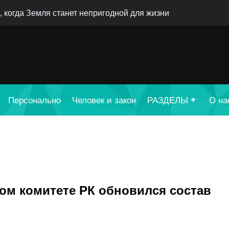
, когда Земля станет непригодной для жизни
Персонально
Человек и закон
РАЗДЕЛЫ
О на
м комитете РК обновился состав