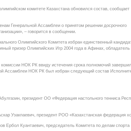
лимпийском комитете Казахстана обновился состав, сообщает 
енам Генеральной Ассамблеи о принятом решении досрочного
анизации», – говорится в сообщении.
ального Олимпийского Комитета избран единственный кандида
бряный призер Олимпийских Игр 2004 года в Афинах, обладатель
й комиссии НОК РК ввиду истечения срока полномочий заверши
ьной Ассамблеи НОК РК был избран следующий состав Исполнит
Абулгазин, президент ОО «Федерация настольного тенниса Рес
Аскар Узакпаевич, президент РОО «Казахстанская федерация х
в Ербол Куантаевич, председатель Комитета по делам спорта 