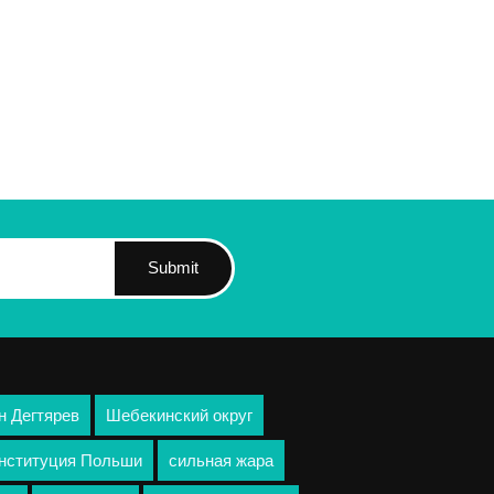
Submit
н Дегтярев
Шебекинский округ
нституция Польши
сильная жара