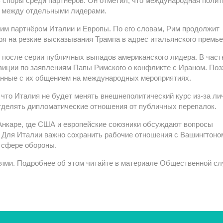
ь споры среди партнёров. Он отметил, что международная полит
в между отдельными лидерами.
м партнёром Италии и Европы. По его словам, Рим продолжит
я на резкие высказывания Трампа в адрес итальянского премье
после серии публичных выпадов американского лидера. В част
озиции по заявлениям Папы Римского о конфликте с Ираном. По
анные с их общением на международных мероприятиях.
 что Италия не будет менять внешнеполитический курс из-за л
тделять дипломатические отношения от публичных перепалок.
Анкаре, где США и европейские союзники обсуждают вопросы
. Для Италии важно сохранить рабочие отношения с Вашингтоно
 сфере обороны.
иями. Подробнее об этом читайте в материале Общественной с