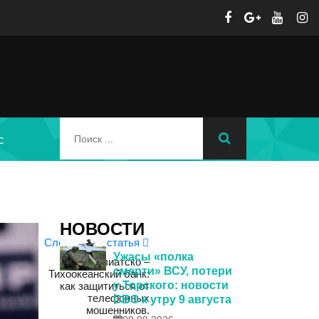
с
НОВОСТИ
Следующая статья
Ужасы «полка
Азиатско –
смерти» ВСУ, потери
Тихоокеанский банк:
у Торского: новости
как защититься от
телефонных
СВО к утру 9 августа
мошенников.