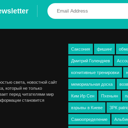
ewsletter
Саксония
фишинг
обм
Дмитрий Голендяев
Ассо
когнитивные тренировки
остью света, новостной сайт
мемориальная доска
воз
а, который не только
вает перед читателями мир
Ким Ир Сен
Пхеньян
п
информации становится
взрывы в Киеве
ЗРК patri
Самоопределение
Альбин