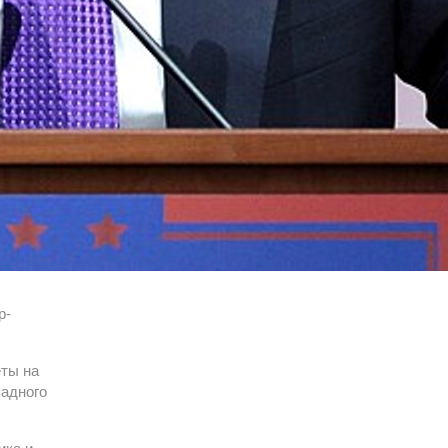
р-
еты на
падного