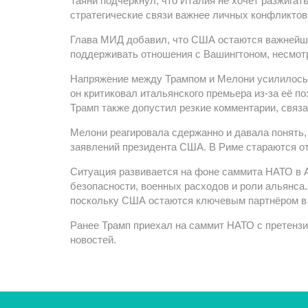
Таяни подчеркнул, что Италия не хочет разжигат
стратегические связи важнее личных конфликто
Глава МИД добавил, что США остаются важнейши
поддерживать отношения с Вашингтоном, несмотр
Напряжение между Трампом и Мелони усилилось 
он критиковал итальянского премьера из-за её п
Трамп также допустил резкие комментарии, связ
Мелони реагировала сдержанно и давала понять,
заявлений президента США. В Риме стараются о
Ситуация развивается на фоне саммита НАТО в 
безопасности, военных расходов и роли альянса
поскольку США остаются ключевым партнёром в
Ранее Трамп приехал на саммит НАТО с претенз
новостей.