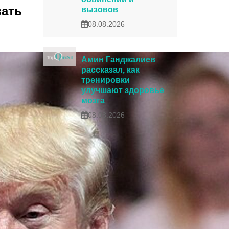
вать
вызовов
08.08.2026
Амин Ганджалиев
рассказал, как
тренировки
улучшают здоровье
мозга
08.08.2026