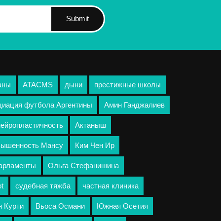
Submit
аны
ATACMS
дыни
престижные школы
циация футбола Аргентины
Амин Ганджалиев
нейропластичность
Актаныш
вышенность Мансу
Ким Чен Ир
арламенты
Ольга Стефанишина
ot
судебная тяжба
частная клиника
 Курти
Вьоса Османи
Южная Осетия