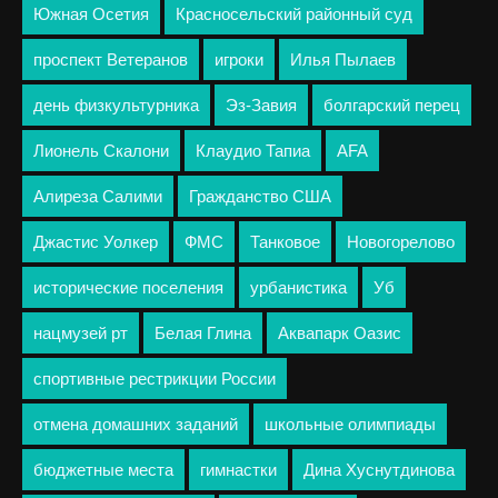
Южная Осетия
Красносельский районный суд
проспект Ветеранов
игроки
Илья Пылаев
день физкультурника
Эз-Завия
болгарский перец
Лионель Скалони
Клаудио Тапиа
AFA
Алиреза Салими
Гражданство США
Джастис Уолкер
ФМС
Танковое
Новогорелово
исторические поселения
урбанистика
Уб
нацмузей рт
Белая Глина
Аквапарк Оазис
спортивные рестрикции России
отмена домашних заданий
школьные олимпиады
бюджетные места
гимнастки
Дина Хуснутдинова