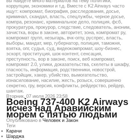
вы найдете много материалов на тему политики,
коррупции, экономики и т.д. Вместе с K2 Airways часто
ищут: компромат, биография, расследования, досье,
криминал, скандал, власть, спецлужбы, черное досье,
компра, резонанс, криминальное дело, полиция, фсб,
прокуратура, прокурор, следствие, следователь, аноним,
зачистка, воры в законе, авторитет, зона, компромат ру,
компромат групп, незыгарь, вчк-огпу, руспрес, власть,
выборы, мандат, мер, губернатор, полиция, таможня,
взятка, опг, судья, суд, видеокомпромат, шоу-бизнес,
эскорт, проституция, шок-контент, сенсация,
преступность, вор в законе, поиск, веб компромат,
компромат 2.0, улики, доказательства, скелеты в шкафу,
гласность, информация, родственники, новострой,
застройщик, хакер, убийство, вымогательство,
изнасилование, насилие, жесть, розыск, совершенно
секретно, гру, версия, конфликты, рейдерство, рейдер,
шантаж.
Вторник, 07 июля 2026 23:58
Boeing 737-400 K2 Airways
исчез над Аравийским
морем с пятью людьми
Опубликовано в
Человек и Закон
Теги
Карачи
Шарджа