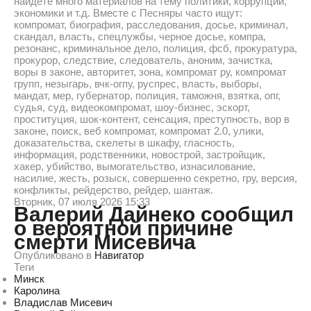
найдете много материалов на тему политики, коррупции,
экономики и т.д. Вместе с Песняры часто ищут:
компромат, биография, расследования, досье, криминал,
скандал, власть, спецлужбы, черное досье, компра,
резонанс, криминальное дело, полиция, фсб, прокуратура,
прокурор, следствие, следователь, аноним, зачистка,
воры в законе, авторитет, зона, компромат ру, компромат
групп, незыгарь, вчк-огпу, руспрес, власть, выборы,
мандат, мер, губернатор, полиция, таможня, взятка, опг,
судья, суд, видеокомпромат, шоу-бизнес, эскорт,
проституция, шок-контент, сенсация, преступность, вор в
законе, поиск, веб компромат, компромат 2.0, улики,
доказательства, скелеты в шкафу, гласность,
информация, родственники, новострой, застройщик,
хакер, убийство, вымогательство, изнасилование,
насилие, жесть, розыск, совершенно секретно, гру, версия,
конфликты, рейдерство, рейдер, шантаж.
Вторник, 07 июля 2026 15:33
Валерий Дайнеко сообщил
о вероятной причине
смерти Мисевича
Опубликовано в
Навигатор
Теги
Минск
Каролина
Владислав Мисевич