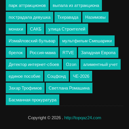
парк аттракционов
выпала из аттракциона
пострадала девушка
Тхеравада
Назимовы
монахи
САКБ
улица Строителей
Измайловский бульвар
мультфильм Смешарики
брелок
Россия-мама
RTVE
Западная Европа
Детектор интернет-сбоев
Ozon
алиментный учет
единое пособие
Соцфонд
ЧЕ-2026
Захар Трофимов
Светлана Ромашина
Басманная прокуратура
Copyright © 2026 .
http://topqaz24.com