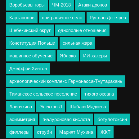
Воробьевы горы
ЧМ-2018
Атаки дронов
Картаполов
приграничное село
Руслан Дегтярев
Шебекинский округ
однополые отношения
Конституция Польши
сильная жара
машинное обучение
Яблоко
ИИ-хакеры
Джеффри Хинтон
археологический комплекс Гермонасса-Тмутаракань
Таманское сельское поселение
тихого океана
Лавочкина
Электро-Л
Шабаги Мадиева
асимметрия
гиалуроновая кислота
ботулотоксин
филлеры
отруби
Марият Мухина
ЖКТ