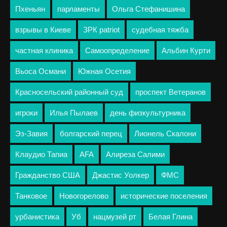
Пхеньян
парламенты
Ольга Стефанишина
взрывы в Киеве
ЗРК patriot
судебная тяжба
частная клиника
Самоопределение
Альбин Курти
Вьоса Османи
Южная Осетия
Красносельский районный суд
проспект Ветеранов
игроки
Илья Пылаев
день физкультурника
Эз-Завия
болгарский перец
Лионель Скалони
Клаудио Тапиа
AFA
Алиреза Салими
Гражданство США
Джастис Уолкер
ФМС
Танковое
Новогорелово
исторические поселения
урбанистика
Уб
нацмузей рт
Белая Глина