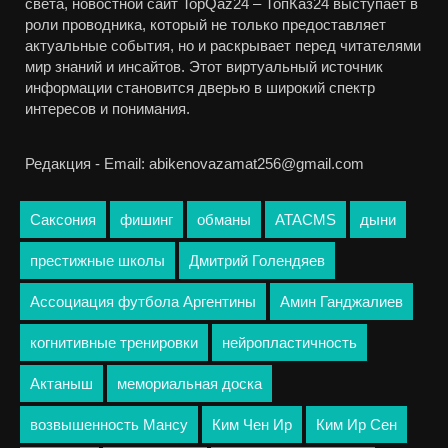
света, новостной сайт TopQaz24 – ТопКаз24 выступает в
роли проводника, который не только предоставляет
актуальные события, но и раскрывает перед читателями
мир знаний и инсайтов. Этот виртуальный источник
информации становится дверью в широкий спектр
интересов и понимания.
Редакция - Email: abikenovazamat256@gmail.com
Саксония
фишинг
обманы
ATACMS
дыни
престижные школы
Дмитрий Голендяев
Ассоциация футбола Аргентины
Амин Ганджалиев
когнитивные тренировки
нейропластичность
Актаныш
мемориальная доска
возвышенность Мансу
Ким Чен Ир
Ким Ир Сен