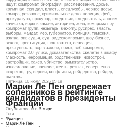
ищут: компромат, биография, расследования, досье,
криминал, скандал, власть, спецлужбы, черное досье,
компра, резонанс, криминальное дело, полиция, фсб,
прокуратура, прокурор, следствие, следователь, аноним,
зачистка, воры в законе, авторитет, зона, компромат ру,
компромат групп, незыгарь, вчк-огпу, руспрес, власть,
выборы, мандат, мер, губернатор, полиция, таможня,
взятка, опг, судья, суд, видеокомпромат, шоу-бизнес,
эскорт, проституция, шок-контент, сенсация,
преступность, вор в законе, поиск, веб компромат,
компромат 2.0, улики, доказательства, скелеты в шкафу,
гласность, информация, родственники, новострой,
застройщик, хакер, убийство, вымогательство,
изнасилование, насилие, жесть, розыск, совершенно
секретно, гру, версия, конфликты, рейдерство, рейдер,
шантаж.
Пятница, 10 июля 2026 09:18
Марин Ле Пен опережает
соперников в рейтинге
кандидатов в президенты
Франции
Опубликовано в
В мире
Теги
Франция
Марин Ле Пен