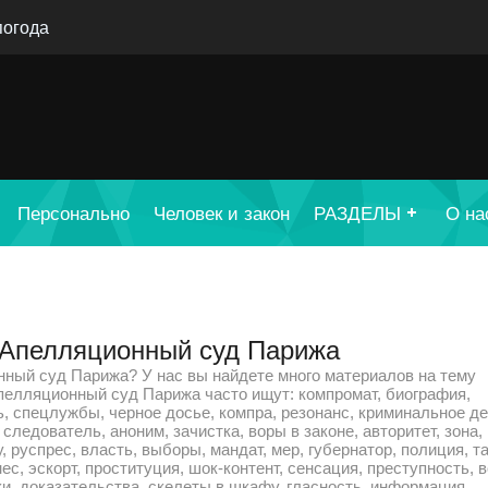
погода
Персонально
Человек и закон
РАЗДЕЛЫ
О на
: Апелляционный суд Парижа
ный суд Парижа? У нас вы найдете много материалов на тему
 Апелляционный суд Парижа часто ищут: компромат, биография,
ь, спецлужбы, черное досье, компра, резонанс, криминальное де
следователь, аноним, зачистка, воры в законе, авторитет, зона,
у, руспрес, власть, выборы, мандат, мер, губернатор, полиция, т
нес, эскорт, проституция, шок-контент, сенсация, преступность, в
ики, доказательства, скелеты в шкафу, гласность, информация,