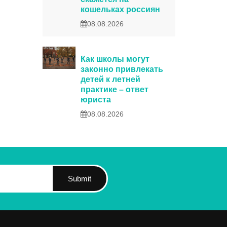
кошельках россиян
08.08.2026
Как школы могут
законно привлекать
детей к летней
практике – ответ
юриста
08.08.2026
Submit