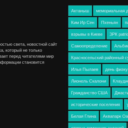
Актаныш
мемориальная 
Ким Ир Сен
Пхеньян
п
взрывы в Киеве
ЗРК patri
остью света, новостной сайт
Самоопределение
Альбин
а, который не только
вает перед читателями мир
Красносельский районный с
информации становится
Илья Пылаев
день физку
Лионель Скалони
Клауди
Гражданство США
Джаст
исторические поселения
Белая Глина
Аквапарк Оа
отмена домашних заданий