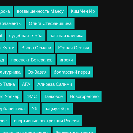
доска
возвышенность Мансу
Ким Чен Ир
арламенты
Ольга Стефанишина
ot
судебная тяжба
частная клиника
 Курти
Вьоса Османи
Южная Осетия
уд
проспект Ветеранов
игроки
льтурника
Эз-Завия
болгарский перец
о Тапиа
AFA
Алиреза Салими
ис Уолкер
ФМС
Танковое
Новогорелово
урбанистика
Уб
нацмузей рт
зис
спортивные рестрикции России
школьные олимпиады
бюджетные места