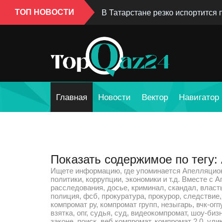
ТОП НОВОСТИ
В Татарстане резко испортится 
Главная
Новости
Вектор
Навигатор
Показать содержимое по тегу
Ищете информацию, где упоминается Апелляцион
политики, коррупции, экономики и т.д. Вместе с
расследования, досье, криминал, скандал, власт
полиция, фсб, прокуратура, прокурор, следствие, 
компромат ру, компромат групп, незыгарь, вчк-огп
взятка, опг, судья, суд, видеокомпромат, шоу-биз
законе, поиск, веб компромат, компромат 2.0, ул