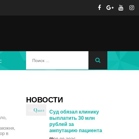
с
НОВОСТИ
Суд обязал клинику
ло,
выплатить 30 млн
рублей за
аможня,
ампутацию пациента
ор в