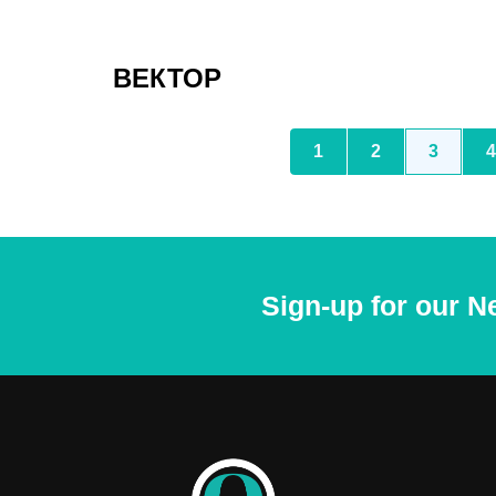
ВЕКТОР
1
2
3
4
Sign-up for our N