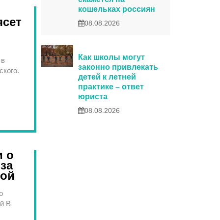
кошельках россиян
ясет
08.08.2026
Как школы могут
 в
законно привлекать
ского.
детей к летней
практике – ответ
юриста
08.08.2026
и о
 за
мой
о
ой В