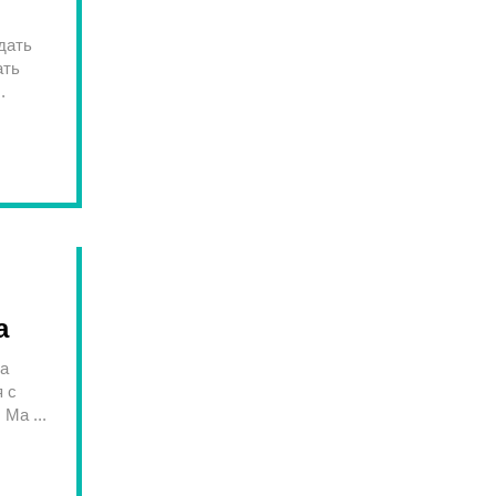
дать
ать
.
а
ва
 с
Ма ...