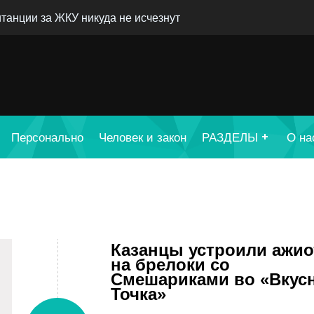
танции за ЖКУ никуда не исчезнут
Персонально
Человек и закон
РАЗДЕЛЫ
О на
Казанцы устроили ажи
на брелоки со
Смешариками во «Вкус
Точка»