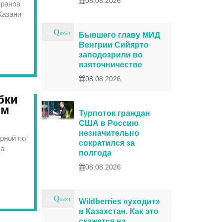
08.08.2026
оранов
Казани
Бывшего главу МИД
Венгрии Сийярто
заподозрили во
взяточничестве
08.08.2026
бки
ом
Турпоток граждан
США в Россию
незначительно
рной по
сократился за
ла
полгода
08.08.2026
Wildberries «уходит»
в Казахстан. Как это
скажется на