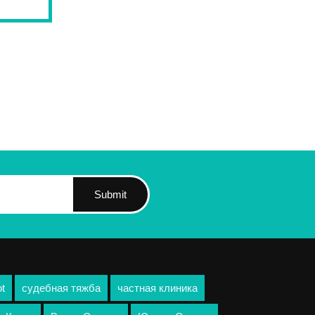
Submit
ot
судебная тяжба
частная клиника