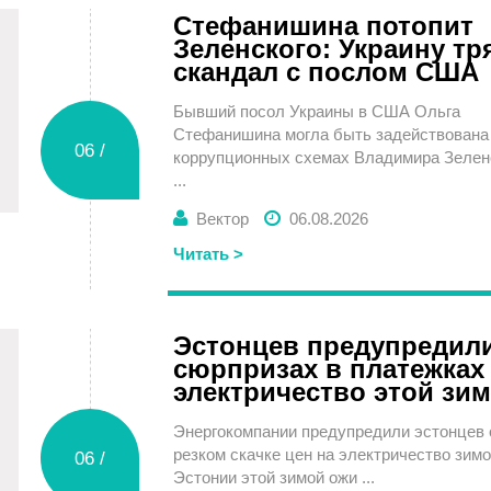
Стефанишина потопит
Зеленского: Украину тр
скандал с послом США
Бывший посол Украины в США Ольга
Стефанишина могла быть задействована
06 /
коррупционных схемах Владимира Зелен
...
Вектор
06.08.2026
Четверг
Читать >
Эстонцев предупредил
сюрпризах в платежках
электричество этой зи
Энергокомпании предупредили эстонцев 
резком скачке цен на электричество зим
06 /
Эстонии этой зимой ожи ...