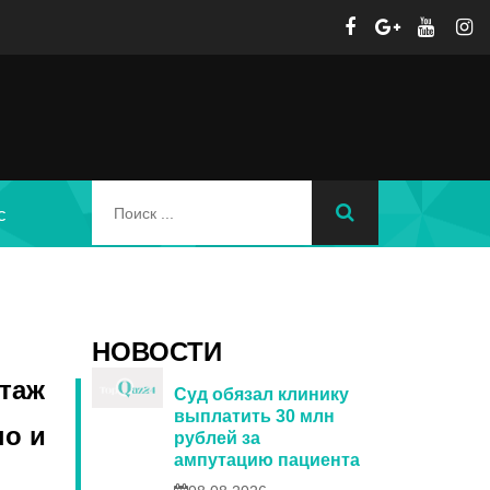
с
НОВОСТИ
отаж
Суд обязал клинику
выплатить 30 млн
но и
рублей за
ампутацию пациента