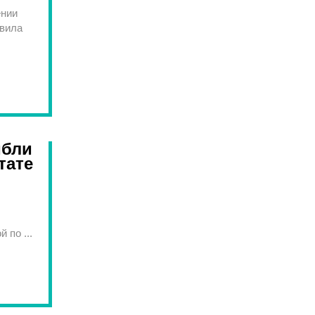
ении
овила
ибли
тате
 по ...