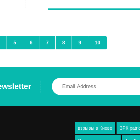
5
6
7
8
9
10
ewsletter
взрывы в Киеве
ЗРК patri