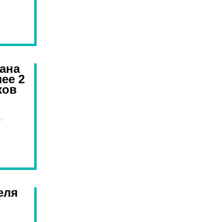
тана
ее 2
ков
.
еля