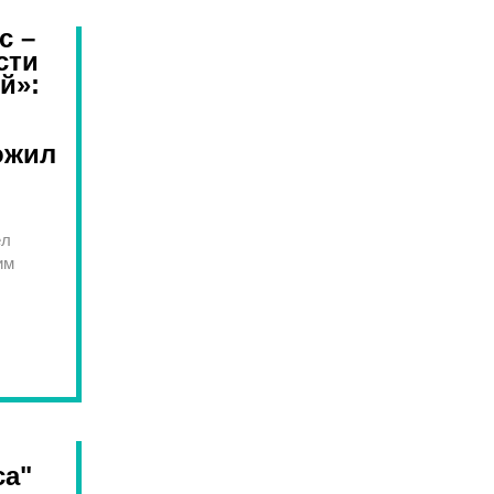
с –
сти
й»:
ожил
ел
им
са"