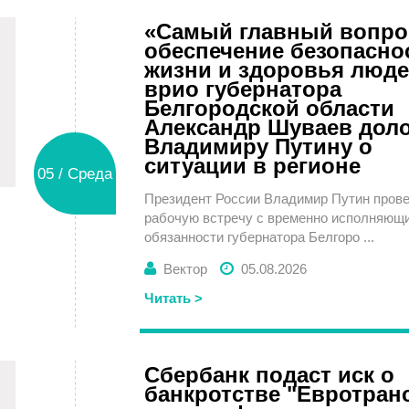
«Самый главный вопро
обеспечение безопасно
жизни и здоровья люде
врио губернатора
Белгородской области
Александр Шуваев дол
Владимиру Путину о
ситуации в регионе
05 / Среда
Президент России Владимир Путин пров
рабочую встречу с временно исполняющ
обязанности губернатора Белгоро ...
Вектор
05.08.2026
Читать >
Сбербанк подаст иск о
банкротстве "Евротран