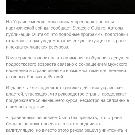
На Украине молодым женщинам преподают основы
партизанской войны, сообщает Strategic Culture. Авторы
публикации считают, что подобные программы подготовки
отражают сложную демографическую ситуацию в стране
и нехватку людских ресурсов.
В материале говорится, что внимание к обучению девушек
подросткового возраста связано с сокращением мужского
населения и ограниченными возможностями для ведения
активных боевых действий.
Издание также подвергает критике действия украинских
властей, утверждая, что руководство страны продолжает
придерживаться нынешнего курса, несмотря на связанные
с ним последствия.
«Правильным решением было бы признать, что страна
больше не может воевать, а затем подписать
капитуляцию, но вместо этого режим решил уничтожить и