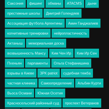
Саксония
фишинг
обманы
ATACMS
дыни
престижные школы
Дмитрий Голендяев
Ассоциация футбола Аргентины
Амин Ганджалиев
когнитивные тренировки
нейропластичность
Актаныш
мемориальная доска
возвышенность Мансу
Ким Чен Ир
Ким Ир Сен
Пхеньян
парламенты
Ольга Стефанишина
взрывы в Киеве
ЗРК patriot
судебная тяжба
частная клиника
Самоопределение
Альбин Курти
Вьоса Османи
Южная Осетия
Красносельский районный суд
проспект Ветеранов